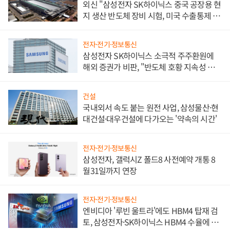
외신 "삼성전자 SK하이닉스 중국 공장용 현
지 생산 반도체 장비 시험, 미국 수출통제 대
비"
전자·전기·정보통신
삼성전자 SK하이닉스 소극적 주주환원에
해외 증권가 비판, "반도체 호황 지속성 의
문"
건설
국내외서 속도 붙는 원전 사업, 삼성물산·현
대건설·대우건설에 다가오는 '약속의 시간'
전자·전기·정보통신
삼성전자, 갤럭시Z 폴드8 사전예약 개통 8
월31일까지 연장
전자·전기·정보통신
엔비디아 '루빈 울트라'에도 HBM4 탑재 검
토, 삼성전자·SK하이닉스 HBM4 수율에 주