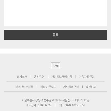
PC버전
회사소개
윤리강령
개인정보처리방침
이용자위원회
청소년보호정책
정정·반론보도
기사심의규정
불편신고
서울특별시 성동구 성수일로 39-34 서울숲더스페이스 12층
대표전화 : 1800-6522
팩스 : 070-4015-8658