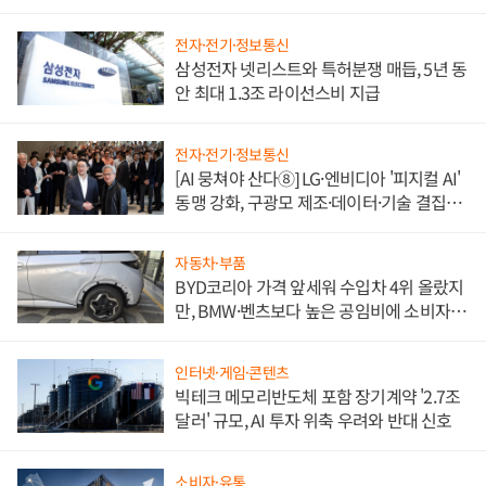
도권 갈린다
전자·전기·정보통신
삼성전자 넷리스트와 특허분쟁 매듭, 5년 동
안 최대 1.3조 라이선스비 지급
전자·전기·정보통신
[AI 뭉쳐야 산다⑧] LG·엔비디아 '피지컬 AI'
동맹 강화, 구광모 제조·데이터·기술 결집
해 종합 로보틱스 기업으로
자동차·부품
BYD코리아 가격 앞세워 수입차 4위 올랐지
만, BMW·벤츠보다 높은 공임비에 소비자
불만 폭발
인터넷·게임·콘텐츠
빅테크 메모리반도체 포함 장기계약 '2.7조
달러' 규모, AI 투자 위축 우려와 반대 신호
소비자·유통