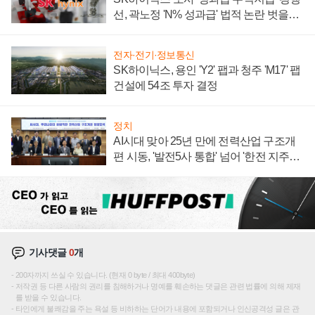
선, 곽노정 'N% 성과급' 법적 논란 벗을지
주목
전자·전기·정보통신
SK하이닉스, 용인 'Y2' 팹과 청주 'M17' 팹
건설에 54조 투자 결정
정치
AI시대 맞아 25년 만에 전력산업 구조개
편 시동, '발전5사 통합' 넘어 '한전 지주사'
재편론도
기사댓글
0
개
200자까지 쓰실 수 있습니다. (현재 0 byte / 최대 400byte)
저작권 등 다른 사람의 권리를 침해하거나 명예를 훼손하는 댓글은 관련 법률에 의해 제재
를 받을 수 있습니다.
타인에게 불쾌감을 주는 욕설 등 비하하는 단어가 내용에 포함되거나 인신공격성 글은 관