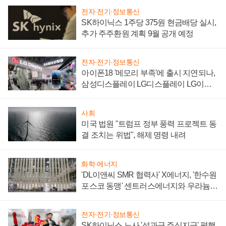
전자·전기·정보통신
SK하이닉스 1주당 375원 현금배당 실시,
추가 주주환원 계획 9월 공개 예정
전자·전기·정보통신
아이폰18 '메모리 부족'에 출시 지연되나,
삼성디스플레이 LG디스플레이 LG이노
텍 '탈애플' 수익 다각화 속도
사회
미국 법원 "트럼프 정부 풍력 프로젝트 동
결 조치는 위법", 해제 명령 내려
화학·에너지
'DL이앤씨 SMR 협력사' X에너지, '한수원
포스코 동맹' 센트러스에너지와 우라늄
계약 체결
전자·전기·정보통신
SK하이닉스 노사 '성과급 주식지급' 평행