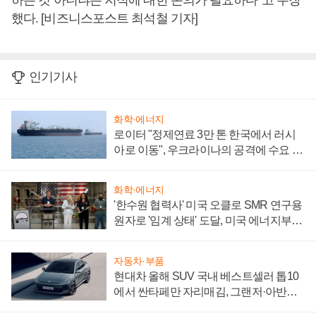
하는 것 아니냐는 지적에 대한 논의가 필요하다”고 주장
했다. [비즈니스포스트 최석철 기자]
인기기사
화학·에너지
로이터 "정제연료 3만 톤 한국에서 러시
아로 이동", 우크라이나의 공격에 수요 늘
어
화학·에너지
'한수원 협력사' 미국 오클로 SMR 연구용
원자로 '임계 상태' 도달, 미국 에너지부
"중요한 이정표"
자동차·부품
현대차 올해 SUV 국내 베스트셀러 톱10
에서 싼타페만 자리매김, 그랜저·아반떼
'세단 쌍끌이'로 내수 방어