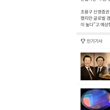
조용구 신영증권
했지만 글로벌 경
이 높다”고 예상
인기기사