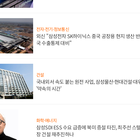
전자·전기·정보통신
외신 "삼성전자 SK하이닉스 중국 공장용 현지 생산 반
국 수출통제 대비"
건설
국내외서 속도 붙는 원전 사업, 삼성물산·현대건설·
'약속의 시간'
화학·에너지
삼성SDI ESS 수요 급증에 북미 증설 타진, 최주선 
장 건설 재추진하나