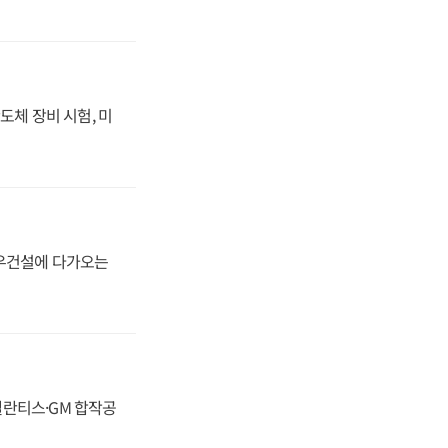
도체 장비 시험, 미
대우건설에 다가오는
스텔란티스·GM 합작공