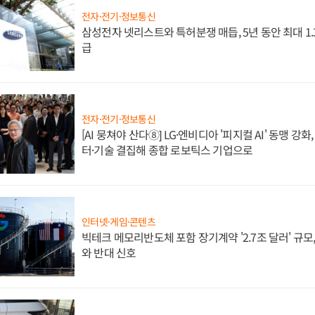
전자·전기·정보통신
삼성전자 넷리스트와 특허분쟁 매듭, 5년 동안 최대 1
급
전자·전기·정보통신
[AI 뭉쳐야 산다⑧] LG·엔비디아 '피지컬 AI' 동맹 강
터·기술 결집해 종합 로보틱스 기업으로
인터넷·게임·콘텐츠
빅테크 메모리반도체 포함 장기계약 '2.7조 달러' 규모,
와 반대 신호