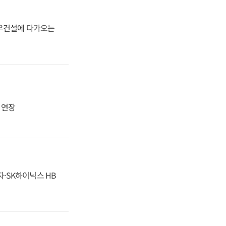
대우건설에 다가오는
지 연장
자·SK하이닉스 HB