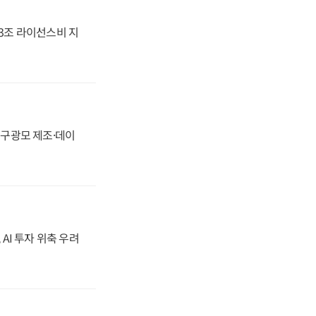
.3조 라이선스비 지
화, 구광모 제조·데이
 AI 투자 위축 우려