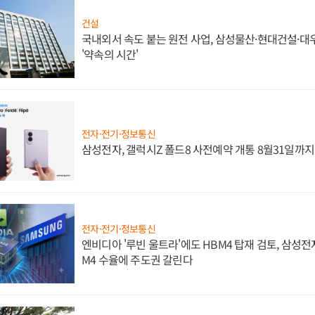
건설
국내외서 속도 붙는 원전 사업, 삼성물산·현대건설·
'약속의 시간'
전자·전기·정보통신
삼성전자, 갤럭시Z 폴드8 사전예약 개통 8월31일까
전자·전기·정보통신
엔비디아 '루빈 울트라'에도 HBM4 탑재 검토, 삼성전
M4 수율에 주도권 갈린다