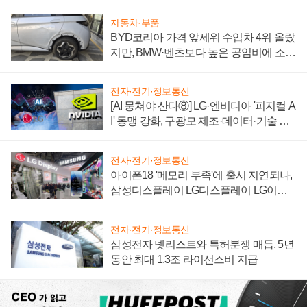
자동차·부품
BYD코리아 가격 앞세워 수입차 4위 올랐
지만, BMW·벤츠보다 높은 공임비에 소비
자 불만 폭발
전자·전기·정보통신
[AI 뭉쳐야 산다⑧] LG·엔비디아 '피지컬 A
I' 동맹 강화, 구광모 제조·데이터·기술 결
집해 종합 로보틱스 기업으로
전자·전기·정보통신
아이폰18 '메모리 부족'에 출시 지연되나,
삼성디스플레이 LG디스플레이 LG이노
텍 '탈애플' 수익 다각화 속도
전자·전기·정보통신
삼성전자 넷리스트와 특허분쟁 매듭, 5년
동안 최대 1.3조 라이선스비 지급