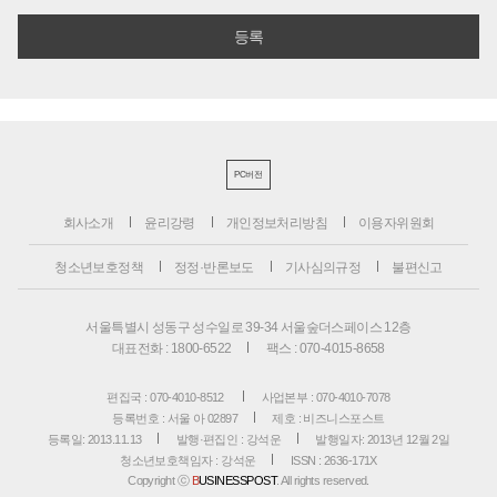
PC버전
회사소개
윤리강령
개인정보처리방침
이용자위원회
청소년보호정책
정정·반론보도
기사심의규정
불편신고
서울특별시 성동구 성수일로 39-34 서울숲더스페이스 12층
대표전화 : 1800-6522
팩스 : 070-4015-8658
편집국 : 070-4010-8512
사업본부 : 070-4010-7078
등록번호 : 서울 아 02897
제호 : 비즈니스포스트
등록일: 2013.11.13
발행·편집인 : 강석운
발행일자: 2013년 12월 2일
청소년보호책임자 : 강석운
ISSN : 2636-171X
Copyright ⓒ
B
USINESSPOST
. All rights reserved.