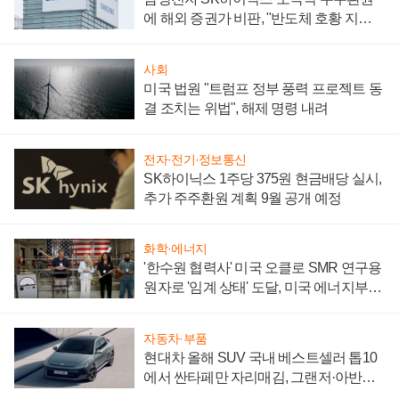
에 해외 증권가 비판, "반도체 호황 지속
성 의문"
사회
미국 법원 "트럼프 정부 풍력 프로젝트 동
결 조치는 위법", 해제 명령 내려
전자·전기·정보통신
SK하이닉스 1주당 375원 현금배당 실시,
추가 주주환원 계획 9월 공개 예정
화학·에너지
'한수원 협력사' 미국 오클로 SMR 연구용
원자로 '임계 상태' 도달, 미국 에너지부
"중요한 이정표"
자동차·부품
현대차 올해 SUV 국내 베스트셀러 톱10
에서 싼타페만 자리매김, 그랜저·아반떼
'세단 쌍끌이'로 내수 방어