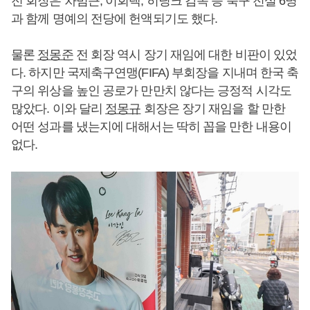
전 회장은 차범근, 이회택, 히딩크 감독 등 축구 전설 6명
과 함께 명예의 전당에 헌액되기도 했다.
물론
정몽준
전 회장 역시 장기 재임에 대한 비판이 있었
다. 하지만 국제축구연맹(FIFA) 부회장을 지내며 한국 축
구의 위상을 높인 공로가 만만치 않다는 긍정적 시각도
많았다. 이와 달리
정몽규
회장은 장기 재임을 할 만한
어떤 성과를 냈는지에 대해서는 딱히 꼽을 만한 내용이
없다.