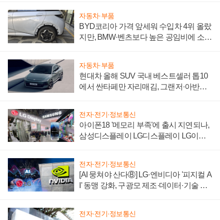
자동차·부품
BYD코리아 가격 앞세워 수입차 4위 올랐
지만, BMW·벤츠보다 높은 공임비에 소비
자 불만 폭발
자동차·부품
현대차 올해 SUV 국내 베스트셀러 톱10
에서 싼타페만 자리매김, 그랜저·아반떼
'세단 쌍끌이'로 내수 방어
전자·전기·정보통신
아이폰18 '메모리 부족'에 출시 지연되나,
삼성디스플레이 LG디스플레이 LG이노
텍 '탈애플' 수익 다각화 속도
전자·전기·정보통신
[AI 뭉쳐야 산다⑧] LG·엔비디아 '피지컬 A
I' 동맹 강화, 구광모 제조·데이터·기술 결
집해 종합 로보틱스 기업으로
전자·전기·정보통신