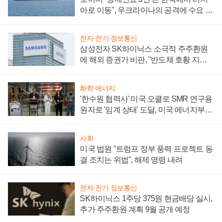
아로 이동", 우크라이나의 공격에 수요 늘
어
전자·전기·정보통신
삼성전자 SK하이닉스 소극적 주주환원
에 해외 증권가 비판, "반도체 호황 지속
성 의문"
화학·에너지
'한수원 협력사' 미국 오클로 SMR 연구용
원자로 '임계 상태' 도달, 미국 에너지부
"중요한 이정표"
사회
미국 법원 "트럼프 정부 풍력 프로젝트 동
결 조치는 위법", 해제 명령 내려
전자·전기·정보통신
SK하이닉스 1주당 375원 현금배당 실시,
추가 주주환원 계획 9월 공개 예정