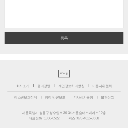
PC버전
회사소개
윤리강령
개인정보처리방침
이용자위원회
청소년보호정책
정정·반론보도
기사심의규정
불편신고
서울특별시 성동구 성수일로 39-34 서울숲더스페이스 12층
대표전화 : 1800-6522
팩스 : 070-4015-8658