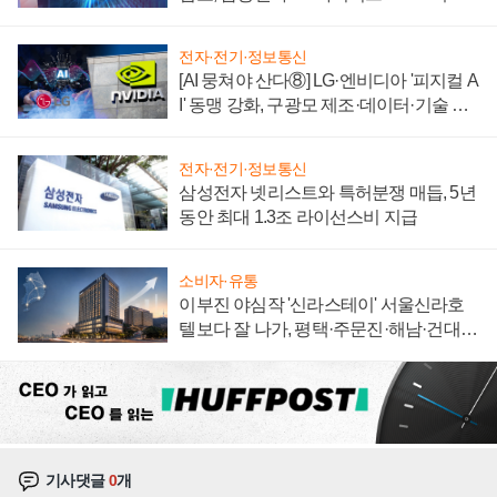
에 주도권 갈린다
전자·전기·정보통신
[AI 뭉쳐야 산다⑧] LG·엔비디아 '피지컬 A
I' 동맹 강화, 구광모 제조·데이터·기술 결
집해 종합 로보틱스 기업으로
전자·전기·정보통신
삼성전자 넷리스트와 특허분쟁 매듭, 5년
동안 최대 1.3조 라이선스비 지급
소비자·유통
이부진 야심작 '신라스테이' 서울신라호
텔보다 잘 나가, 평택·주문진·해남·건대로
성장판 더 넓힌다
기사댓글
0
개