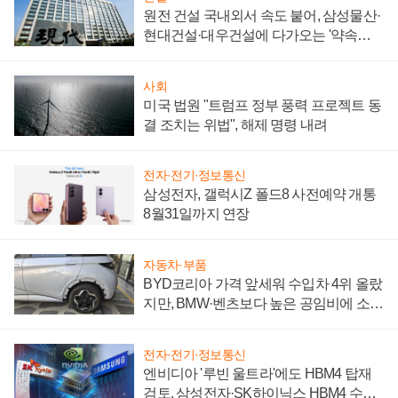
원전 건설 국내외서 속도 붙어, 삼성물산·
현대건설·대우건설에 다가오는 '약속의
시간'
사회
미국 법원 "트럼프 정부 풍력 프로젝트 동
결 조치는 위법", 해제 명령 내려
전자·전기·정보통신
삼성전자, 갤럭시Z 폴드8 사전예약 개통
8월31일까지 연장
자동차·부품
BYD코리아 가격 앞세워 수입차 4위 올랐
지만, BMW·벤츠보다 높은 공임비에 소비
자 불만 폭발
전자·전기·정보통신
엔비디아 '루빈 울트라'에도 HBM4 탑재
검토, 삼성전자·SK하이닉스 HBM4 수율