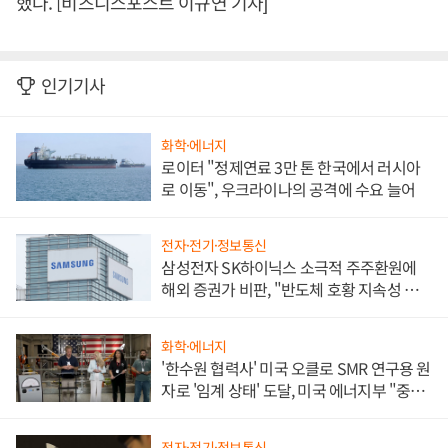
했다. [비즈니스포스트 이규연 기자]
인기기사
화학·에너지
로이터 "정제연료 3만 톤 한국에서 러시아
로 이동", 우크라이나의 공격에 수요 늘어
전자·전기·정보통신
삼성전자 SK하이닉스 소극적 주주환원에
해외 증권가 비판, "반도체 호황 지속성 의
문"
화학·에너지
'한수원 협력사' 미국 오클로 SMR 연구용 원
자로 '임계 상태' 도달, 미국 에너지부 "중요
한 이정표"
전자·전기·정보통신