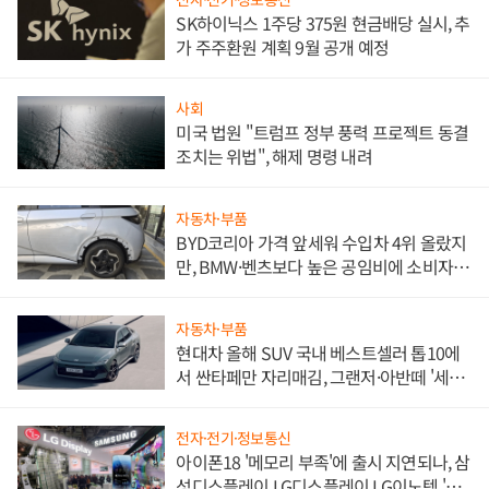
SK하이닉스 1주당 375원 현금배당 실시, 추
가 주주환원 계획 9월 공개 예정
사회
미국 법원 "트럼프 정부 풍력 프로젝트 동결
조치는 위법", 해제 명령 내려
자동차·부품
BYD코리아 가격 앞세워 수입차 4위 올랐지
만, BMW·벤츠보다 높은 공임비에 소비자
불만 폭발
자동차·부품
현대차 올해 SUV 국내 베스트셀러 톱10에
서 싼타페만 자리매김, 그랜저·아반떼 '세단
쌍끌이'로 내수 방어
전자·전기·정보통신
아이폰18 '메모리 부족'에 출시 지연되나, 삼
성디스플레이 LG디스플레이 LG이노텍 '탈