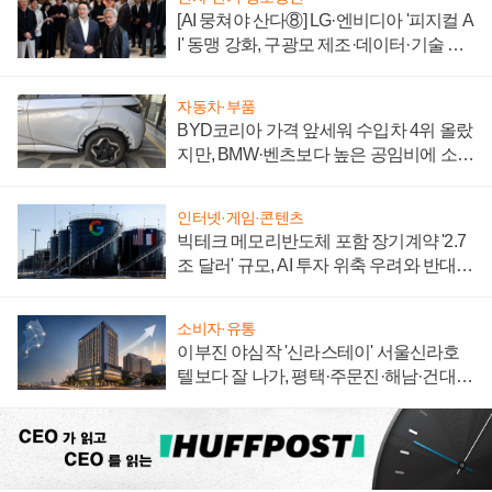
[AI 뭉쳐야 산다⑧] LG·엔비디아 '피지컬 A
I' 동맹 강화, 구광모 제조·데이터·기술 결
집해 종합 로보틱스 기업으로
자동차·부품
BYD코리아 가격 앞세워 수입차 4위 올랐
지만, BMW·벤츠보다 높은 공임비에 소비
자 불만 폭발
인터넷·게임·콘텐츠
빅테크 메모리반도체 포함 장기계약 '2.7
조 달러' 규모, AI 투자 위축 우려와 반대
신호
소비자·유통
이부진 야심작 '신라스테이' 서울신라호
텔보다 잘 나가, 평택·주문진·해남·건대로
성장판 더 넓힌다