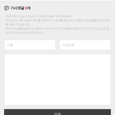
기사댓글
0
개
200자까지 쓰실 수 있습니다. (현재 0 byte / 최대 400byte)
저작권 등 다른 사람의 권리를 침해하거나 명예를 훼손하는 댓글은 관련 법률에 의해 제재
를 받을 수 있습니다.
타인에게 불쾌감을 주는 욕설 등 비하하는 단어가 내용에 포함되거나 인신공격성 글은 관
리자의 판단에 의해 삭제 합니다.