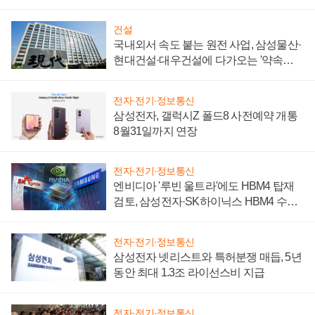
성 의문"
건설
국내외서 속도 붙는 원전 사업, 삼성물산·
현대건설·대우건설에 다가오는 '약속의
시간'
전자·전기·정보통신
삼성전자, 갤럭시Z 폴드8 사전예약 개통
8월31일까지 연장
전자·전기·정보통신
엔비디아 '루빈 울트라'에도 HBM4 탑재
검토, 삼성전자·SK하이닉스 HBM4 수율
에 주도권 갈린다
전자·전기·정보통신
삼성전자 넷리스트와 특허분쟁 매듭, 5년
동안 최대 1.3조 라이선스비 지급
전자·전기·정보통신