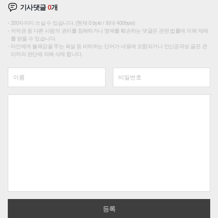
기사댓글
0
개
200자까지 쓰실 수 있습니다. (현재 0 byte / 최대 400byte)
저작권 등 다른 사람의 권리를 침해하거나 명예를 훼손하는 댓글은 관련 법률에 의해 제재
를 받을 수 있습니다.
타인에게 불쾌감을 주는 욕설 등 비하하는 단어가 내용에 포함되거나 인신공격성 글은 관
리자의 판단에 의해 삭제 합니다.