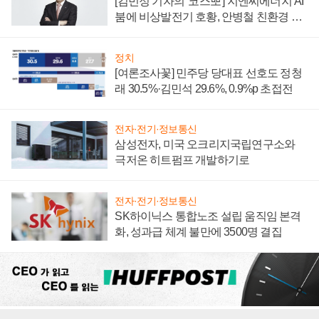
[김민정 기자의 '코스뽀'] 지엔씨에너지 AI
붐에 비상발전기 호황, 안병철 친환경 에
너지 발전전문기업 향한다
정치
[여론조사꽃] 민주당 당대표 선호도 정청
래 30.5%·김민석 29.6%, 0.9%p 초접전
전자·전기·정보통신
삼성전자, 미국 오크리지국립연구소와
극저온 히트펌프 개발하기로
전자·전기·정보통신
SK하이닉스 통합노조 설립 움직임 본격
화, 성과급 체계 불만에 3500명 결집