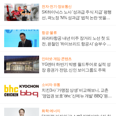
전자·전기·정보통신
SK하이닉스 노사 '성과급 주식 지급' 평행
선, 곽노정 'N% 성과급' 법적 논란 벗을지
주목
항공·물류
파라타항공 내년 미주 장거리 노선 첫 도
전, 윤철민 '하이브리드 항공사' 승부수 통
할까
인터넷·게임·콘텐츠
YG엔터 하반기 빅뱅 월드투어로 실적 성
장 증권가 전망, 신인 보이그룹도 주목
소비자·유통
치킨3사 '가맹점 상생' 비교해보니, 교촌
'영업권 보호'·bhc '신메뉴 개발'·BBQ '원가
부담'
화학·에너지