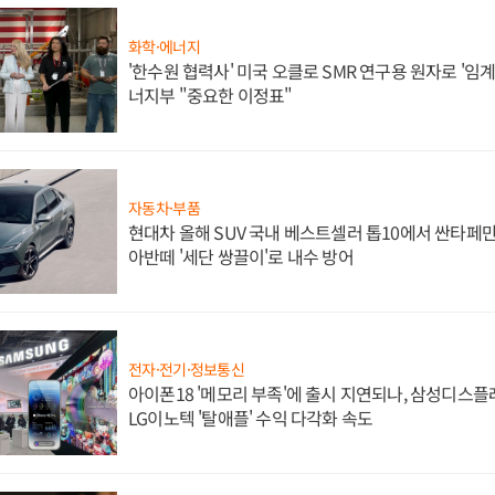
화학·에너지
'한수원 협력사' 미국 오클로 SMR 연구용 원자로 '임계 
너지부 "중요한 이정표"
자동차·부품
현대차 올해 SUV 국내 베스트셀러 톱10에서 싼타페만
아반떼 '세단 쌍끌이'로 내수 방어
전자·전기·정보통신
아이폰18 '메모리 부족'에 출시 지연되나, 삼성디스
LG이노텍 '탈애플' 수익 다각화 속도