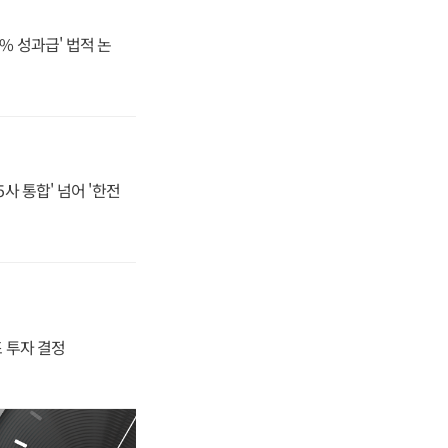
% 성과급' 법적 논
사 통합' 넘어 '한전
4조 투자 결정