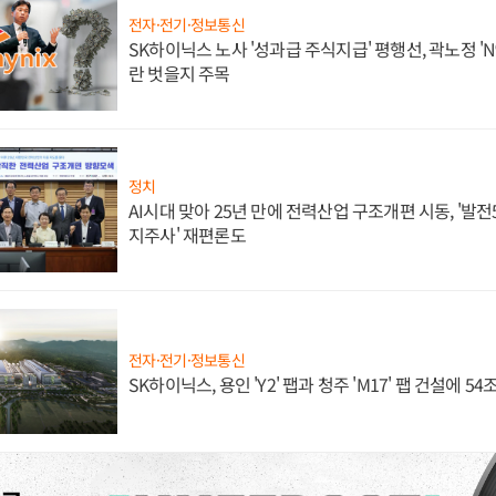
전자·전기·정보통신
SK하이닉스 노사 '성과급 주식지급' 평행선, 곽노정 'N
란 벗을지 주목
정치
AI시대 맞아 25년 만에 전력산업 구조개편 시동, '발전5
지주사' 재편론도
전자·전기·정보통신
SK하이닉스, 용인 'Y2' 팹과 청주 'M17' 팹 건설에 5