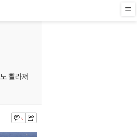
도도 빨라져
0