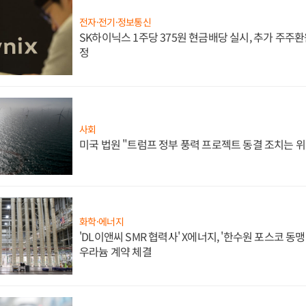
전자·전기·정보통신
SK하이닉스 1주당 375원 현금배당 실시, 추가 주주환
정
사회
미국 법원 "트럼프 정부 풍력 프로젝트 동결 조치는 위
화학·에너지
'DL이앤씨 SMR 협력사' X에너지, '한수원 포스코 
우라늄 계약 체결