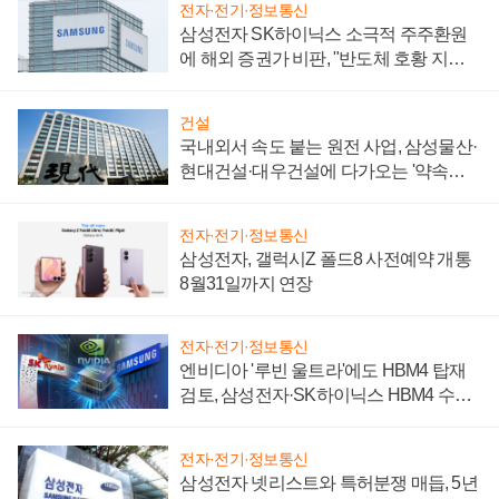
전자·전기·정보통신
삼성전자 SK하이닉스 소극적 주주환원
에 해외 증권가 비판, "반도체 호황 지속
성 의문"
건설
국내외서 속도 붙는 원전 사업, 삼성물산·
현대건설·대우건설에 다가오는 '약속의
시간'
전자·전기·정보통신
삼성전자, 갤럭시Z 폴드8 사전예약 개통
8월31일까지 연장
전자·전기·정보통신
엔비디아 '루빈 울트라'에도 HBM4 탑재
검토, 삼성전자·SK하이닉스 HBM4 수율
에 주도권 갈린다
전자·전기·정보통신
삼성전자 넷리스트와 특허분쟁 매듭, 5년