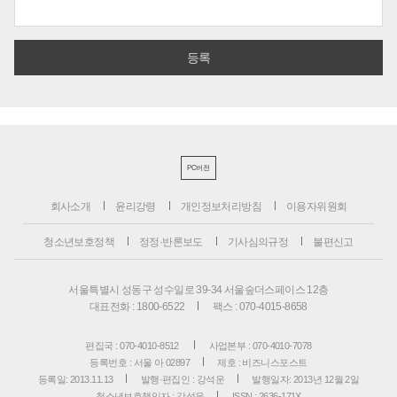
PC버전
회사소개
윤리강령
개인정보처리방침
이용자위원회
청소년보호정책
정정·반론보도
기사심의규정
불편신고
서울특별시 성동구 성수일로 39-34 서울숲더스페이스 12층
대표전화 : 1800-6522
팩스 : 070-4015-8658
편집국 : 070-4010-8512
사업본부 : 070-4010-7078
등록번호 : 서울 아 02897
제호 : 비즈니스포스트
등록일: 2013.11.13
발행·편집인 : 강석운
발행일자: 2013년 12월 2일
청소년보호책임자 : 강석운
ISSN : 2636-171X