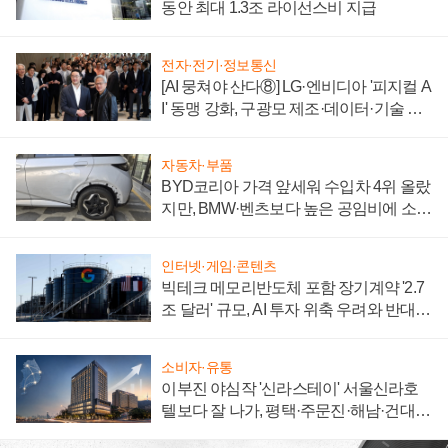
동안 최대 1.3조 라이선스비 지급
전자·전기·정보통신
[AI 뭉쳐야 산다⑧] LG·엔비디아 '피지컬 A
I' 동맹 강화, 구광모 제조·데이터·기술 결
집해 종합 로보틱스 기업으로
자동차·부품
BYD코리아 가격 앞세워 수입차 4위 올랐
지만, BMW·벤츠보다 높은 공임비에 소비
자 불만 폭발
인터넷·게임·콘텐츠
빅테크 메모리반도체 포함 장기계약 '2.7
조 달러' 규모, AI 투자 위축 우려와 반대
신호
소비자·유통
이부진 야심작 '신라스테이' 서울신라호
텔보다 잘 나가, 평택·주문진·해남·건대로
성장판 더 넓힌다