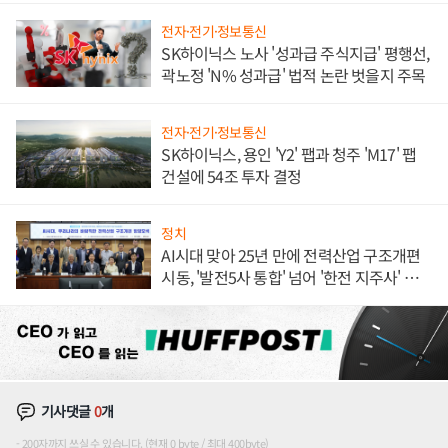
전자·전기·정보통신
SK하이닉스 노사 '성과급 주식지급' 평행선,
곽노정 'N% 성과급' 법적 논란 벗을지 주목
전자·전기·정보통신
SK하이닉스, 용인 'Y2' 팹과 청주 'M17' 팹
건설에 54조 투자 결정
정치
AI시대 맞아 25년 만에 전력산업 구조개편
시동, '발전5사 통합' 넘어 '한전 지주사' 재편
론도
기사댓글
0
개
200자까지 쓰실 수 있습니다. (현재 0 byte / 최대 400byte)