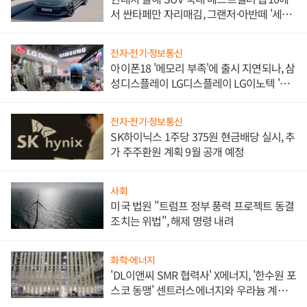
서 싼타페만 자리매김, 그랜저·아반떼 '세단
쌍끌이'로 내수 방어
전자·전기·정보통신
아이폰18 '메모리 부족'에 출시 지연되나, 삼
성디스플레이 LG디스플레이 LG이노텍 '탈
애플' 수익 다각화 속도
전자·전기·정보통신
SK하이닉스 1주당 375원 현금배당 실시, 추
가 주주환원 계획 9월 공개 예정
사회
미국 법원 "트럼프 정부 풍력 프로젝트 동결
조치는 위법", 해제 명령 내려
화학·에너지
'DL이앤씨 SMR 협력사' X에너지, '한수원 포
스코 동맹' 센트러스에너지와 우라늄 계약
체결