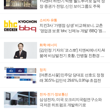
YG엔터 하반기 빅뱅 월드투어로 실적 성
장 증권가 전망, 신인 보이그룹도 주목
소비자·유통
치킨3사 '가맹점 상생' 비교해보니, 교촌
'영업권 보호'·bhc '신메뉴 개발'·BBQ '원가
부담'
화학·에너지
[김민정 기자의 '코스뽀'] 지엔씨에너지 AI
붐에 비상발전기 호황, 안병철 친환경 에
너지 발전전문기업 향한다
정치
[여론조사꽃] 민주당 당대표 선호도 정청
래 30.5%·김민석 29.6%, 0.9%p 초접전
전자·전기·정보통신
삼성전자, 미국 오크리지국립연구소와
극저온 히트펌프 개발하기로