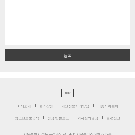
PC버전
회사소개
윤리강령
개인정보처리방침
이용자위원회
청소년보호정책
정정·반론보도
기사심의규정
불편신고
서울특별시 성동구 성수일로 39-34 서울숲더스페이스 12층