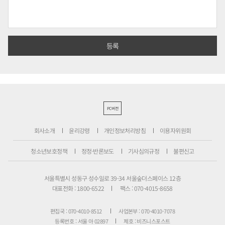
PC버전
회사소개
윤리강령
개인정보처리방침
이용자위원회
청소년보호정책
정정·반론보도
기사심의규정
불편신고
서울특별시 성동구 성수일로 39-34 서울숲더스페이스 12층
대표전화 : 1800-6522
팩스 : 070-4015-8658
편집국 : 070-4010-8512
사업본부 : 070-4010-7078
등록번호 : 서울 아 02897
제호 : 비즈니스포스트