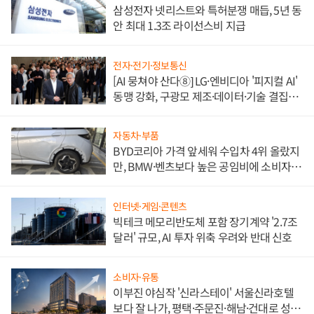
삼성전자 넷리스트와 특허분쟁 매듭, 5년 동
안 최대 1.3조 라이선스비 지급
전자·전기·정보통신
[AI 뭉쳐야 산다⑧] LG·엔비디아 '피지컬 AI'
동맹 강화, 구광모 제조·데이터·기술 결집
해 종합 로보틱스 기업으로
자동차·부품
BYD코리아 가격 앞세워 수입차 4위 올랐지
만, BMW·벤츠보다 높은 공임비에 소비자
불만 폭발
인터넷·게임·콘텐츠
빅테크 메모리반도체 포함 장기계약 '2.7조
달러' 규모, AI 투자 위축 우려와 반대 신호
소비자·유통
이부진 야심작 '신라스테이' 서울신라호텔
보다 잘 나가, 평택·주문진·해남·건대로 성