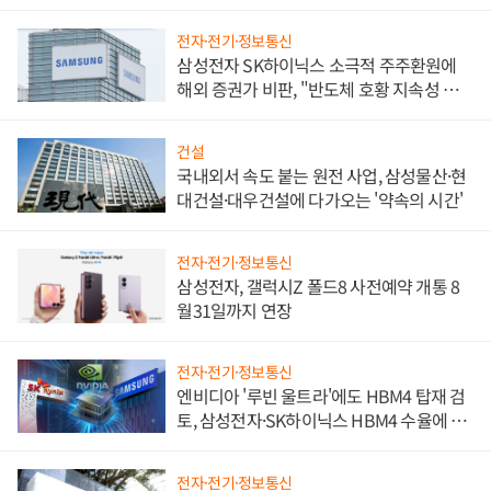
비"
전자·전기·정보통신
삼성전자 SK하이닉스 소극적 주주환원에
해외 증권가 비판, "반도체 호황 지속성 의
문"
건설
국내외서 속도 붙는 원전 사업, 삼성물산·현
대건설·대우건설에 다가오는 '약속의 시간'
전자·전기·정보통신
삼성전자, 갤럭시Z 폴드8 사전예약 개통 8
월31일까지 연장
전자·전기·정보통신
엔비디아 '루빈 울트라'에도 HBM4 탑재 검
토, 삼성전자·SK하이닉스 HBM4 수율에 주
도권 갈린다
전자·전기·정보통신