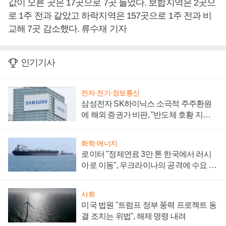
값이 오른 곳은 17곳으로 7곳 늘었다. 보합지역은 2곳으
로 1주 전과 같았고 하락지역은 157곳으로 1주 전과 비
교해 7곳 감소했다. 류수재 기자
인기기사
전자·전기·정보통신
삼성전자 SK하이닉스 소극적 주주환원
에 해외 증권가 비판, "반도체 호황 지속
성 의문"
화학·에너지
로이터 "정제연료 3만 톤 한국에서 러시
아로 이동", 우크라이나의 공격에 수요 늘
어
사회
미국 법원 "트럼프 정부 풍력 프로젝트 동
결 조치는 위법", 해제 명령 내려