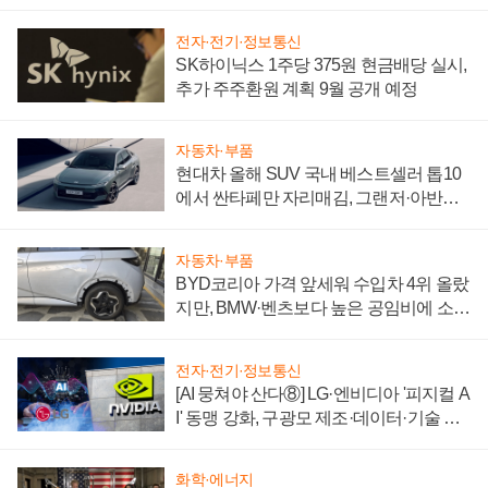
전자·전기·정보통신
SK하이닉스 1주당 375원 현금배당 실시,
추가 주주환원 계획 9월 공개 예정
자동차·부품
현대차 올해 SUV 국내 베스트셀러 톱10
에서 싼타페만 자리매김, 그랜저·아반떼
'세단 쌍끌이'로 내수 방어
자동차·부품
BYD코리아 가격 앞세워 수입차 4위 올랐
지만, BMW·벤츠보다 높은 공임비에 소비
자 불만 폭발
전자·전기·정보통신
[AI 뭉쳐야 산다⑧] LG·엔비디아 '피지컬 A
I' 동맹 강화, 구광모 제조·데이터·기술 결
집해 종합 로보틱스 기업으로
화학·에너지