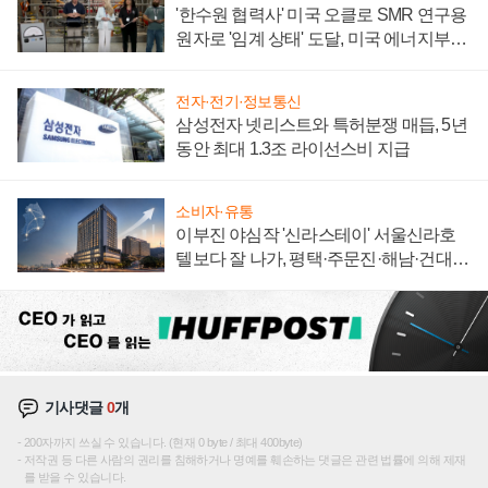
'한수원 협력사' 미국 오클로 SMR 연구용
원자로 '임계 상태' 도달, 미국 에너지부
"중요한 이정표"
전자·전기·정보통신
삼성전자 넷리스트와 특허분쟁 매듭, 5년
동안 최대 1.3조 라이선스비 지급
소비자·유통
이부진 야심작 '신라스테이' 서울신라호
텔보다 잘 나가, 평택·주문진·해남·건대로
성장판 더 넓힌다
기사댓글
0
개
200자까지 쓰실 수 있습니다. (현재 0 byte / 최대 400byte)
저작권 등 다른 사람의 권리를 침해하거나 명예를 훼손하는 댓글은 관련 법률에 의해 제재
를 받을 수 있습니다.