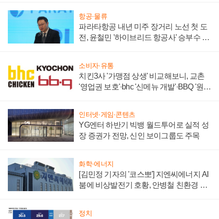
항공·물류
파라타항공 내년 미주 장거리 노선 첫 도
전, 윤철민 '하이브리드 항공사' 승부수 통
할까
소비자·유통
치킨3사 '가맹점 상생' 비교해보니, 교촌
'영업권 보호'·bhc '신메뉴 개발'·BBQ '원가
부담'
인터넷·게임·콘텐츠
YG엔터 하반기 빅뱅 월드투어로 실적 성
장 증권가 전망, 신인 보이그룹도 주목
화학·에너지
[김민정 기자의 '코스뽀'] 지엔씨에너지 AI
붐에 비상발전기 호황, 안병철 친환경 에
너지 발전전문기업 향한다
정치