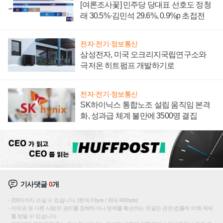
[여론조사꽃] 민주당 당대표 선호도 정청
래 30.5%·김민석 29.6%, 0.9%p 초접전
전자·전기·정보통신
삼성전자, 미국 오크리지국립연구소와
극저온 히트펌프 개발하기로
전자·전기·정보통신
SK하이닉스 통합노조 설립 움직임 본격
화, 성과급 체계 불만에 3500명 결집
기사댓글
0
개
200자까지 쓰실 수 있습니다. (현재 0 byte / 최대 400byte)
저작권 등 다른 사람의 권리를 침해하거나 명예를 훼손하는 댓글은 관련 법률에 의해 제재
를 받을 수 있습니다.