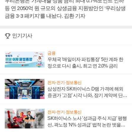
우리은행은 가계대출 상품 금리 최대 0.7%포인트 인하
등 연 2050억 원 규모의 상생금융 지원방안인 ‘우리상생
금융 3·3 패키지’를 내놨다. 김환 기자
인기기사
금융
우체국 '매일이자 파킹통장' 5만 계좌 한
정으로 다시 출시, 최고 연 2.0% 금리
전자·전기·정보통신
삼성전자 SK하이닉스 D램 가격에 해외
증권가 '고점' 시각 나와, 장기 계약에 단점
부각
전자·전기·정보통신
SK하이닉스 노사 '성과급 주식 지급' 평행
선, 곽노정 'N% 성과급' 법적 논란 벗을지
주목