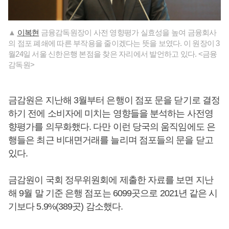
▲
이복현
금융감독원장이 사전 영향평가 실효성을 높여 금융회사
의 점포 폐쇄에 따른 부작용을 줄이겠다는 뜻을 보였다. 이 원장이 3
월24일 서울 신한은행 본점을 찾은 자리에서 발언하고 있다. <금융
감독원>
금감원은 지난해 3월부터 은행이 점포 문을 닫기로 결정
하기 전에 소비자에 미치는 영향들을 분석하는 사전영
향평가를 의무화했다. 다만 이런 당국의 움직임에도 은
행들은 최근 비대면거래를 늘리며 점포들의 문을 닫고
있다.
금감원이 국회 정무위원회에 제출한 자료를 보면 지난
해 9월 말 기준 은행 점포는 6099곳으로 2021년 같은 시
기보다 5.9%(389곳) 감소했다.