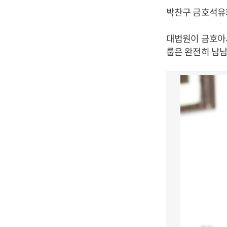
박찬구 금호석유
대법원이 금호아
룹은 완전히 남남