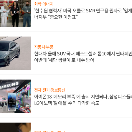
화학·에너지
'한수원 협력사' 미국 오클로 SMR 연구용 원자로 '임계 
너지부 "중요한 이정표"
자동차·부품
현대차 올해 SUV 국내 베스트셀러 톱10에서 싼타페만
아반떼 '세단 쌍끌이'로 내수 방어
전자·전기·정보통신
아이폰18 '메모리 부족'에 출시 지연되나, 삼성디스
LG이노텍 '탈애플' 수익 다각화 속도