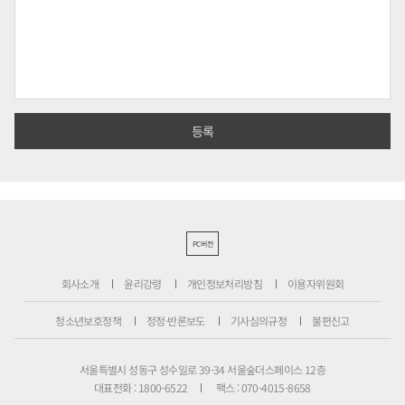
PC버전
회사소개
윤리강령
개인정보처리방침
이용자위원회
청소년보호정책
정정·반론보도
기사심의규정
불편신고
서울특별시 성동구 성수일로 39-34 서울숲더스페이스 12층
대표전화 : 1800-6522
팩스 : 070-4015-8658