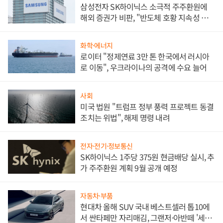
삼성전자 SK하이닉스 소극적 주주환원에
해외 증권가 비판, "반도체 호황 지속성 의
문"
화학·에너지
로이터 "정제연료 3만 톤 한국에서 러시아
로 이동", 우크라이나의 공격에 수요 늘어
사회
미국 법원 "트럼프 정부 풍력 프로젝트 동결
조치는 위법", 해제 명령 내려
전자·전기·정보통신
SK하이닉스 1주당 375원 현금배당 실시, 추
가 주주환원 계획 9월 공개 예정
자동차·부품
현대차 올해 SUV 국내 베스트셀러 톱10에
서 싼타페만 자리매김, 그랜저·아반떼 '세단