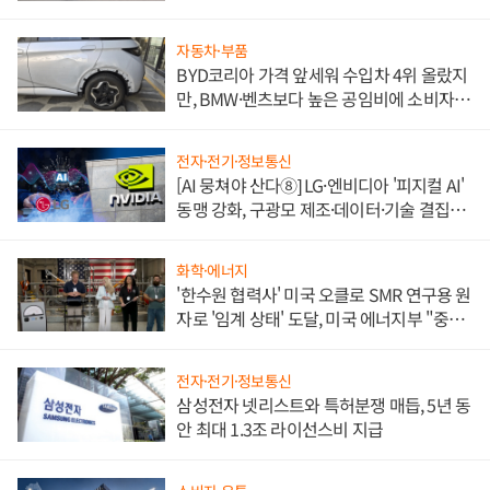
쌍끌이'로 내수 방어
자동차·부품
BYD코리아 가격 앞세워 수입차 4위 올랐지
만, BMW·벤츠보다 높은 공임비에 소비자
불만 폭발
전자·전기·정보통신
[AI 뭉쳐야 산다⑧] LG·엔비디아 '피지컬 AI'
동맹 강화, 구광모 제조·데이터·기술 결집
해 종합 로보틱스 기업으로
화학·에너지
'한수원 협력사' 미국 오클로 SMR 연구용 원
자로 '임계 상태' 도달, 미국 에너지부 "중요
한 이정표"
전자·전기·정보통신
삼성전자 넷리스트와 특허분쟁 매듭, 5년 동
안 최대 1.3조 라이선스비 지급