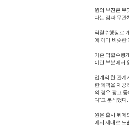
원의 부진은 무
다는 점과 무관치
역할수행장르 게
에 이미 비슷한
기존 역할수행게
이런 부분에서 
업계의 한 관계
한 혜택을 제공
의 경우 광고 
다”고 분석했다.
원은 출시 뒤에
에서 제대로 노