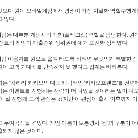
엇보다 원이 모바일게임에서 경쟁이 가장 치열한 역할수행게임
 않다.
임은 대부분 게임사의 기함(플레그십) 역할을 담당한다. 원
 장르의 게임이 매출순위 상위권에 대거 포진한 상태였다.
임 이용자를 원으로 옮겨 타도록 하려면 무엇인가 특별한 
원이 고객 기대치를 만족하지 못 했다고 업계는 바라본다.
자는 “차라리 카카오의 대표 캐릭터인 ‘카카오프렌즈’를 전면
하는 이벤트를 진행하는 전략이 더 나았을 것이라는 말이 나오고
등이 잘 진행돼 고객 관심은 컸지만 이 관심이 출시 이후까지 
도 우여곡적을 겪었다. 게임 이름이 보통명사 ‘원’과 구분이 
출되지 않은 것이다.