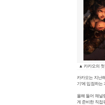
▲ 카카오의 첫 
카카오는 지난해
기’에 입점하는
올해 들어 채널
게 준비한 직접