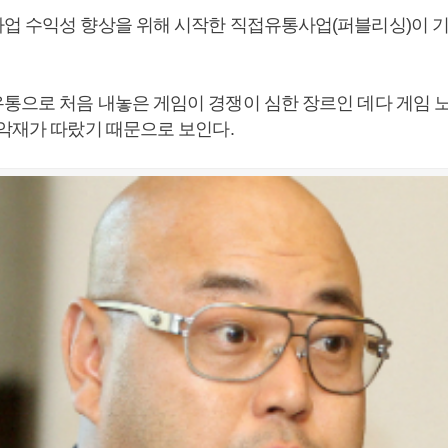
업 수익성 향상을 위해 시작한 직접유통사업(퍼블리싱)이 기
통으로 처음 내놓은 게임이 경쟁이 심한 장르인 데다 게임 
 악재가 따랐기 때문으로 보인다.