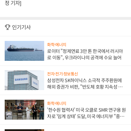
정 기자]
인기기사
화학·에너지
로이터 "정제연료 3만 톤 한국에서 러시아
로 이동", 우크라이나의 공격에 수요 늘어
전자·전기·정보통신
삼성전자 SK하이닉스 소극적 주주환원에
해외 증권가 비판, "반도체 호황 지속성 의
문"
화학·에너지
'한수원 협력사' 미국 오클로 SMR 연구용 원
자로 '임계 상태' 도달, 미국 에너지부 "중요
한 이정표"