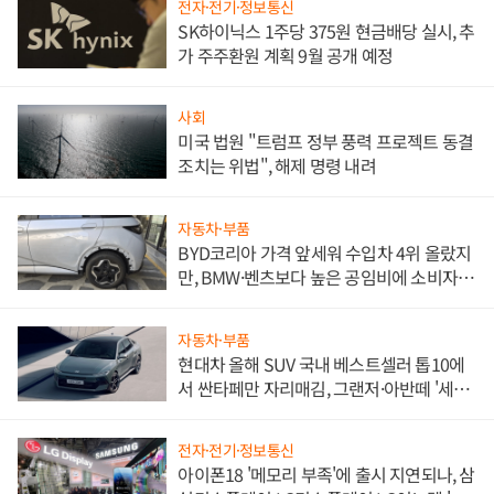
전자·전기·정보통신
SK하이닉스 1주당 375원 현금배당 실시, 추
가 주주환원 계획 9월 공개 예정
사회
미국 법원 "트럼프 정부 풍력 프로젝트 동결
조치는 위법", 해제 명령 내려
자동차·부품
BYD코리아 가격 앞세워 수입차 4위 올랐지
만, BMW·벤츠보다 높은 공임비에 소비자
불만 폭발
자동차·부품
현대차 올해 SUV 국내 베스트셀러 톱10에
서 싼타페만 자리매김, 그랜저·아반떼 '세단
쌍끌이'로 내수 방어
전자·전기·정보통신
아이폰18 '메모리 부족'에 출시 지연되나, 삼