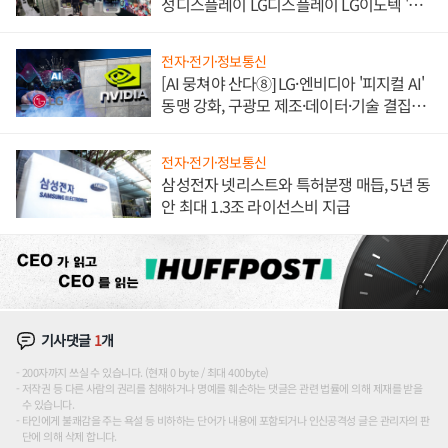
성디스플레이 LG디스플레이 LG이노텍 '탈
애플' 수익 다각화 속도
전자·전기·정보통신
[AI 뭉쳐야 산다⑧] LG·엔비디아 '피지컬 AI'
동맹 강화, 구광모 제조·데이터·기술 결집
해 종합 로보틱스 기업으로
전자·전기·정보통신
삼성전자 넷리스트와 특허분쟁 매듭, 5년 동
안 최대 1.3조 라이선스비 지급
기사댓글
1
개
200자까지 쓰실 수 있습니다. (현재 0 byte / 최대 400byte)
저작권 등 다른 사람의 권리를 침해하거나 명예를 훼손하는 댓글은 관련 법률에 의해 제재를 받을
수 있습니다.
타인에게 불쾌감을 주는 욕설 등 비하하는 단어가 내용에 포함되거나 인신공격성 글은 관리자의 판
단에 의해 삭제 합니다.