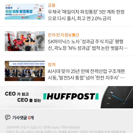
금융
우체국 '매일이자 파킹통장' 5만 계좌 한정
으로 다시 출시, 최고 연 2.0% 금리
전자·전기·정보통신
SK하이닉스 노사 '성과급 주식 지급' 평행
선, 곽노정 'N% 성과급' 법적 논란 벗을지 주
목
정치
AI시대 맞아 25년 만에 전력산업 구조개편
시동, '발전5사 통합' 넘어 '한전 지주사' 재편
론도
기사댓글
0
개
200자까지 쓰실 수 있습니다. (현재 0 byte / 최대 400byte)
저작권 등 다른 사람의 권리를 침해하거나 명예를 훼손하는 댓글은 관련 법률에 의해 제재를 받을