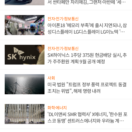
서 싼타페만 자리매김, 그랜저·아반떼 '세단
쌍끌이'로 내수 방어
전자·전기·정보통신
아이폰18 '메모리 부족'에 출시 지연되나, 삼
성디스플레이 LG디스플레이 LG이노텍 '탈
애플' 수익 다각화 속도
전자·전기·정보통신
SK하이닉스 1주당 375원 현금배당 실시, 추
가 주주환원 계획 9월 공개 예정
사회
미국 법원 "트럼프 정부 풍력 프로젝트 동결
조치는 위법", 해제 명령 내려
화학·에너지
'DL이앤씨 SMR 협력사' X에너지, '한수원 포
스코 동맹' 센트러스에너지와 우라늄 계약
체결