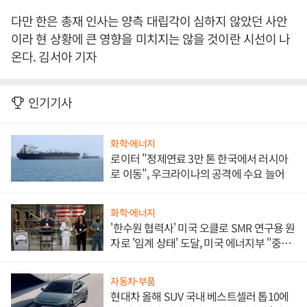
다만 한은 총재 인사는 양측 대립각이 심하지 않았던 사안
이라 현 상황에 큰 영향을 미치지는 않을 것이란 시선이 나
온다. 김서아 기자
인기기사
화학·에너지
로이터 "정제연료 3만 톤 한국에서 러시아
로 이동", 우크라이나의 공격에 수요 늘어
화학·에너지
'한수원 협력사' 미국 오클로 SMR 연구용 원
자로 '임계 상태' 도달, 미국 에너지부 "중요
한 이정표"
자동차·부품
현대차 올해 SUV 국내 베스트셀러 톱10에