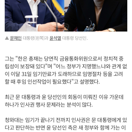
▲
문재인
대통령(왼쪽)과
윤석열
대통령 당선인.
그는 "한은 총재는 당연직 금융통화위원으로서 정치적 중
립성이 보장돼 있다"며 "어느 정부가 지명했느냐와 관계 없
이 이달 31일 임기만료가 도래하므로 임명절차 등을 고려
할 때 후임 인선작업이 필요했다"고 설명했다.
최근 문 대통령과 윤 당선인의 회동이 미뤄진 이유 가운데
하나가 인사권 행사 문제라는 분석이 많다.
청와대는 임기가 끝나기 전까지 인사권은 문 대통령에게 있
다고 판단하는 반면 윤 당선인 측은 새 정부와 함께 가는 이