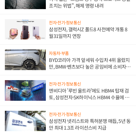
조치는 위법", 해제 명령 내려
전자·전기·정보통신
삼성전자, 갤럭시Z 폴드8 사전예약 개통 8
월31일까지 연장
자동차·부품
BYD코리아 가격 앞세워 수입차 4위 올랐지
만, BMW·벤츠보다 높은 공임비에 소비자
불만 폭발
전자·전기·정보통신
엔비디아 '루빈 울트라'에도 HBM4 탑재 검
토, 삼성전자·SK하이닉스 HBM4 수율에 주
도권 갈린다
전자·전기·정보통신
삼성전자 넷리스트와 특허분쟁 매듭, 5년 동
안 최대 1.3조 라이선스비 지급