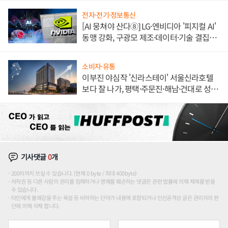
전자·전기·정보통신
[AI 뭉쳐야 산다⑧] LG·엔비디아 '피지컬 AI'
동맹 강화, 구광모 제조·데이터·기술 결집
해 종합 로보틱스 기업으로
소비자·유통
이부진 야심작 '신라스테이' 서울신라호텔
보다 잘 나가, 평택·주문진·해남·건대로 성
장판 더 넓힌다
기사댓글
0
개
200자까지 쓰실 수 있습니다. (현재 0 byte / 최대 400byte)
저작권 등 다른 사람의 권리를 침해하거나 명예를 훼손하는 댓글은 관련 법률에 의해 제재를 받을
수 있습니다.
타인에게 불쾌감을 주는 욕설 등 비하하는 단어가 내용에 포함되거나 인신공격성 글은 관리자의 판
단에 의해 삭제 합니다.