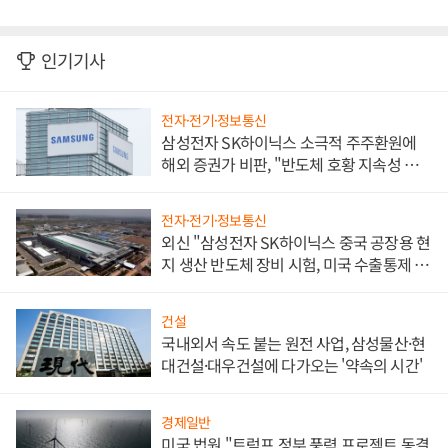
인기기사
전자·전기·정보통신
삼성전자 SK하이닉스 소극적 주주환원에
해외 증권가 비판, "반도체 호황 지속성 의
문"
전자·전기·정보통신
외신 "삼성전자 SK하이닉스 중국 공장용 현
지 생산 반도체 장비 시험, 미국 수출통제 대
비"
건설
국내외서 속도 붙는 원전 사업, 삼성물산·현
대건설·대우건설에 다가오는 '약속의 시간'
경제일반
미국 법원 "트럼프 정부 풍력 프로젝트 동결