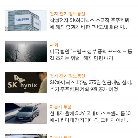
어
전자·전기·정보통신
삼성전자 SK하이닉스 소극적 주주환원
에 해외 증권가 비판, "반도체 호황 지속
성 의문"
사회
미국 법원 "트럼프 정부 풍력 프로젝트 동
결 조치는 위법", 해제 명령 내려
전자·전기·정보통신
SK하이닉스 1주당 375원 현금배당 실시,
추가 주주환원 계획 9월 공개 예정
자동차·부품
현대차 올해 SUV 국내 베스트셀러 톱10
에서 싼타페만 자리매김, 그랜저·아반떼
'세단 쌍끌이'로 내수 방어
자동차·부품