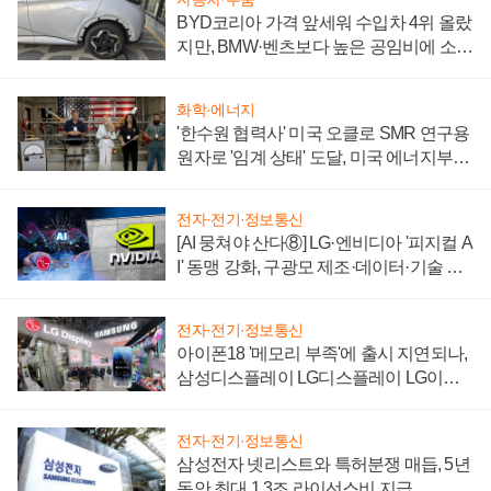
BYD코리아 가격 앞세워 수입차 4위 올랐
지만, BMW·벤츠보다 높은 공임비에 소비
자 불만 폭발
화학·에너지
'한수원 협력사' 미국 오클로 SMR 연구용
원자로 '임계 상태' 도달, 미국 에너지부
"중요한 이정표"
전자·전기·정보통신
[AI 뭉쳐야 산다⑧] LG·엔비디아 '피지컬 A
I' 동맹 강화, 구광모 제조·데이터·기술 결
집해 종합 로보틱스 기업으로
전자·전기·정보통신
아이폰18 '메모리 부족'에 출시 지연되나,
삼성디스플레이 LG디스플레이 LG이노
텍 '탈애플' 수익 다각화 속도
전자·전기·정보통신
삼성전자 넷리스트와 특허분쟁 매듭, 5년
동안 최대 1.3조 라이선스비 지급