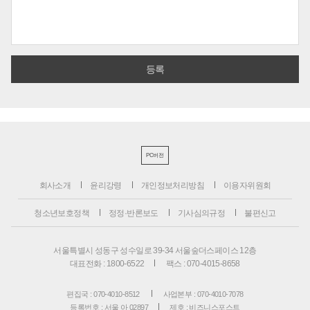
PC버전
회사소개
윤리강령
개인정보처리방침
이용자위원회
청소년보호정책
정정·반론보도
기사심의규정
불편신고
서울특별시 성동구 성수일로 39-34 서울숲더스페이스 12층
대표전화 : 1800-6522
팩스 : 070-4015-8658
편집국 : 070-4010-8512
사업본부 : 070-4010-7078
등록번호 : 서울 아 02897
제호 : 비즈니스포스트