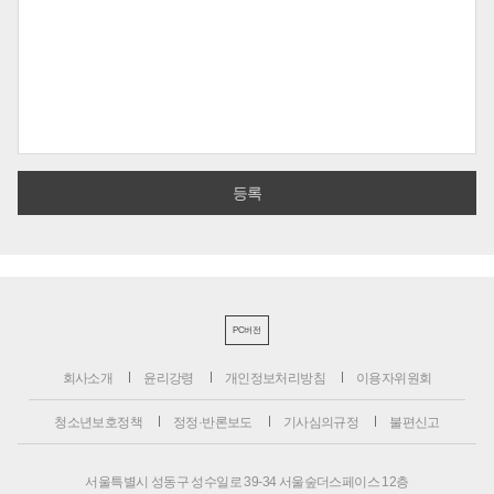
PC버전
회사소개
윤리강령
개인정보처리방침
이용자위원회
청소년보호정책
정정·반론보도
기사심의규정
불편신고
서울특별시 성동구 성수일로 39-34 서울숲더스페이스 12층