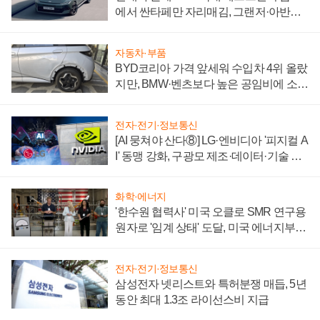
에서 싼타페만 자리매김, 그랜저·아반떼
'세단 쌍끌이'로 내수 방어
자동차·부품
BYD코리아 가격 앞세워 수입차 4위 올랐
지만, BMW·벤츠보다 높은 공임비에 소비
자 불만 폭발
전자·전기·정보통신
[AI 뭉쳐야 산다⑧] LG·엔비디아 '피지컬 A
I' 동맹 강화, 구광모 제조·데이터·기술 결
집해 종합 로보틱스 기업으로
화학·에너지
'한수원 협력사' 미국 오클로 SMR 연구용
원자로 '임계 상태' 도달, 미국 에너지부
"중요한 이정표"
전자·전기·정보통신
삼성전자 넷리스트와 특허분쟁 매듭, 5년
동안 최대 1.3조 라이선스비 지급