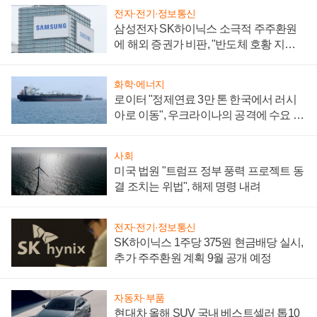
전자·전기·정보통신
삼성전자 SK하이닉스 소극적 주주환원
에 해외 증권가 비판, "반도체 호황 지속
성 의문"
화학·에너지
로이터 "정제연료 3만 톤 한국에서 러시
아로 이동", 우크라이나의 공격에 수요 늘
어
사회
미국 법원 "트럼프 정부 풍력 프로젝트 동
결 조치는 위법", 해제 명령 내려
전자·전기·정보통신
SK하이닉스 1주당 375원 현금배당 실시,
추가 주주환원 계획 9월 공개 예정
자동차·부품
현대차 올해 SUV 국내 베스트셀러 톱10