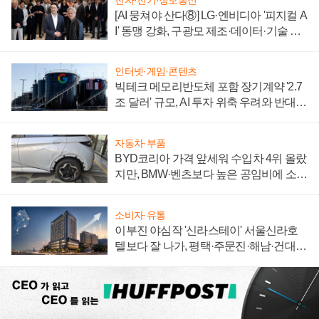
[AI 뭉쳐야 산다⑧] LG·엔비디아 '피지컬 A
I' 동맹 강화, 구광모 제조·데이터·기술 결
집해 종합 로보틱스 기업으로
인터넷·게임·콘텐츠
빅테크 메모리반도체 포함 장기계약 '2.7
조 달러' 규모, AI 투자 위축 우려와 반대
신호
자동차·부품
BYD코리아 가격 앞세워 수입차 4위 올랐
지만, BMW·벤츠보다 높은 공임비에 소비
자 불만 폭발
소비자·유통
이부진 야심작 '신라스테이' 서울신라호
텔보다 잘 나가, 평택·주문진·해남·건대로
성장판 더 넓힌다