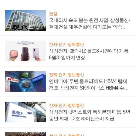
성 의문"
건설
국내외서 속도 붙는 원전 사업, 삼성물산·
현대건설·대우건설에 다가오는 '약속의
시간'
전자·전기·정보통신
삼성전자, 갤럭시Z 폴드8 사전예약 개통
8월31일까지 연장
전자·전기·정보통신
엔비디아 '루빈 울트라'에도 HBM4 탑재
검토, 삼성전자·SK하이닉스 HBM4 수율
에 주도권 갈린다
전자·전기·정보통신
삼성전자 넷리스트와 특허분쟁 매듭, 5년
동안 최대 1.3조 라이선스비 지급
전자·전기·정보통신