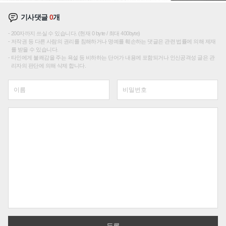
기사댓글
0
개
200자까지 쓰실 수 있습니다. (현재 0 byte / 최대 400byte)
저작권 등 다른 사람의 권리를 침해하거나 명예를 훼손하는 댓글은 관련 법률에 의해 제재
를 받을 수 있습니다.
타인에게 불쾌감을 주는 욕설 등 비하하는 단어가 내용에 포함되거나 인신공격성 글은 관
리자의 판단에 의해 삭제 합니다.