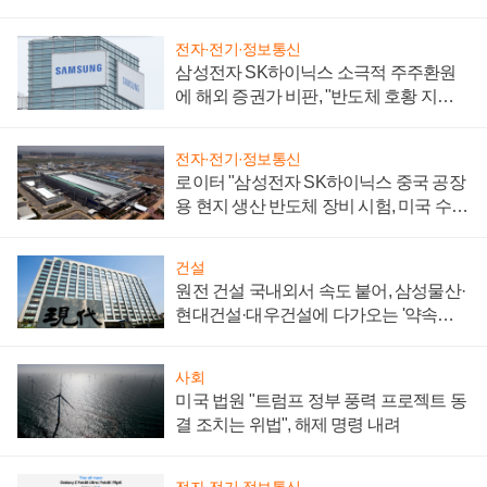
전자·전기·정보통신
삼성전자 SK하이닉스 소극적 주주환원
에 해외 증권가 비판, "반도체 호황 지속
성 의문"
전자·전기·정보통신
로이터 "삼성전자 SK하이닉스 중국 공장
용 현지 생산 반도체 장비 시험, 미국 수출
통제 대비"
건설
원전 건설 국내외서 속도 붙어, 삼성물산·
현대건설·대우건설에 다가오는 '약속의
시간'
사회
미국 법원 "트럼프 정부 풍력 프로젝트 동
결 조치는 위법", 해제 명령 내려
전자·전기·정보통신