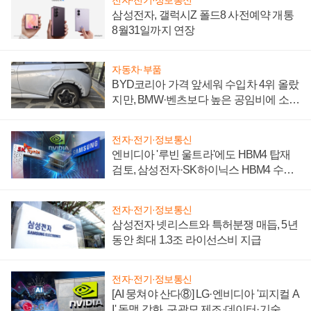
삼성전자, 갤럭시Z 폴드8 사전예약 개통
8월31일까지 연장
자동차·부품
BYD코리아 가격 앞세워 수입차 4위 올랐
지만, BMW·벤츠보다 높은 공임비에 소비
자 불만 폭발
전자·전기·정보통신
엔비디아 '루빈 울트라'에도 HBM4 탑재
검토, 삼성전자·SK하이닉스 HBM4 수율
에 주도권 갈린다
전자·전기·정보통신
삼성전자 넷리스트와 특허분쟁 매듭, 5년
동안 최대 1.3조 라이선스비 지급
전자·전기·정보통신
[AI 뭉쳐야 산다⑧] LG·엔비디아 '피지컬 A
I' 동맹 강화, 구광모 제조·데이터·기술 결