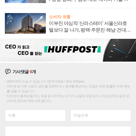
집해 종합 로보틱스 기업으로
소비자·유통
이부진 야심작 '신라스테이' 서울신라호
텔보다 잘 나가, 평택·주문진·해남·건대로
성장판 더 넓힌다
기사댓글
0
개
200자까지 쓰실 수 있습니다. (현재 0 byte / 최대 400byte)
저작권 등 다른 사람의 권리를 침해하거나 명예를 훼손하는 댓글은 관련 법률에 의해 제재
를 받을 수 있습니다.
타인에게 불쾌감을 주는 욕설 등 비하하는 단어가 내용에 포함되거나 인신공격성 글은 관
리자의 판단에 의해 삭제 합니다.