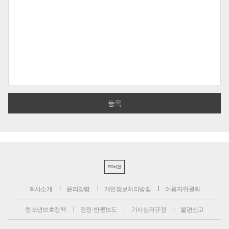
PC버전
회사소개
윤리강령
개인정보처리방침
이용자위원회
청소년보호정책
정정·반론보도
기사심의규정
불편신고