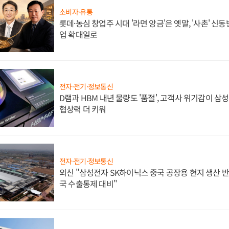
소비자·유통
롯데·농심 창업주 시대 '라면 앙금'은 옛말, '사촌' 신
업 확대일로
전자·전기·정보통신
D램과 HBM 내년 물량도 '품절', 고객사 위기감이 삼
협상력 더 키워
전자·전기·정보통신
외신 "삼성전자 SK하이닉스 중국 공장용 현지 생산 반
국 수출통제 대비"