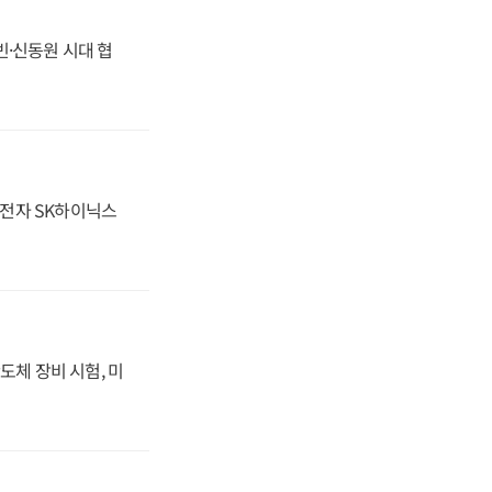
동빈·신동원 시대 협
성전자 SK하이닉스
도체 장비 시험, 미