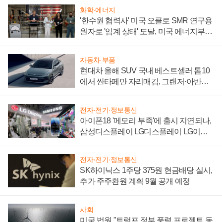
화학·에너지
'한수원 협력사' 미국 오클로 SMR 연구용
원자로 '임계 상태' 도달, 미국 에너지부
"중요한 이정표"
자동차·부품
현대차 올해 SUV 국내 베스트셀러 톱10
에서 싼타페만 자리매김, 그랜저·아반떼
'세단 쌍끌이'로 내수 방어
전자·전기·정보통신
아이폰18 '메모리 부족'에 출시 지연되나,
삼성디스플레이 LG디스플레이 LG이노
텍 '탈애플' 수익 다각화 속도
전자·전기·정보통신
SK하이닉스 1주당 375원 현금배당 실시,
추가 주주환원 계획 9월 공개 예정
사회
미국 법원 "트럼프 정부 풍력 프로젝트 동