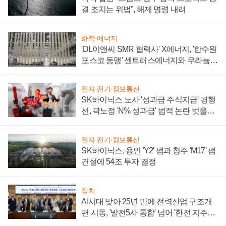
결 조치는 위법", 해제 명령 내려
화학·에너지
'DL이앤씨 SMR 협력사' X에너지, '한수원
포스코 동맹' 센트러스에너지와 우라늄
계약 체결
전자·전기·정보통신
SK하이닉스 노사 '성과급 주식지급' 평행
선, 곽노정 'N% 성과급' 법적 논란 벗을지
주목
전자·전기·정보통신
SK하이닉스, 용인 'Y2' 팹과 청주 'M17' 팹
건설에 54조 투자 결정
정치
AI시대 맞아 25년 만에 전력산업 구조개
편 시동, '발전5사 통합' 넘어 '한전 지주사'
재편론도