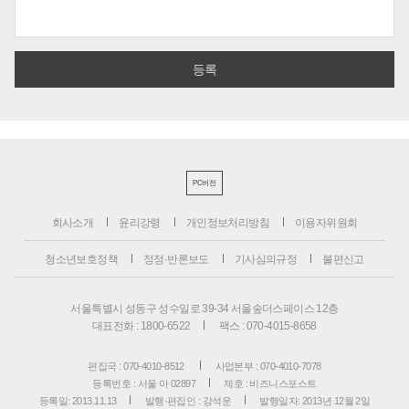
PC버전
회사소개
윤리강령
개인정보처리방침
이용자위원회
청소년보호정책
정정·반론보도
기사심의규정
불편신고
서울특별시 성동구 성수일로 39-34 서울숲더스페이스 12층
대표전화 : 1800-6522
팩스 : 070-4015-8658
편집국 : 070-4010-8512
사업본부 : 070-4010-7078
등록번호 : 서울 아 02897
제호 : 비즈니스포스트
등록일: 2013.11.13
발행·편집인 : 강석운
발행일자: 2013년 12월 2일