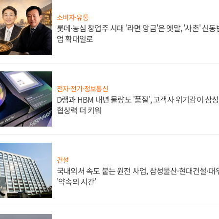
소비자·유통
롯데·농심 창업주 시대 '라면 앙금'은 옛말, '사촌' 신
업 확대일로
전자·전기·정보통신
D램과 HBM 내년 물량도 '품절', 고객사 위기감이 삼
협상력 더 키워
건설
국내외서 속도 붙는 원전 사업, 삼성물산·현대건설·
'약속의 시간'