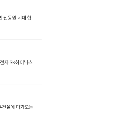
동빈·신동원 시대 협
성전자 SK하이닉스
대우건설에 다가오는