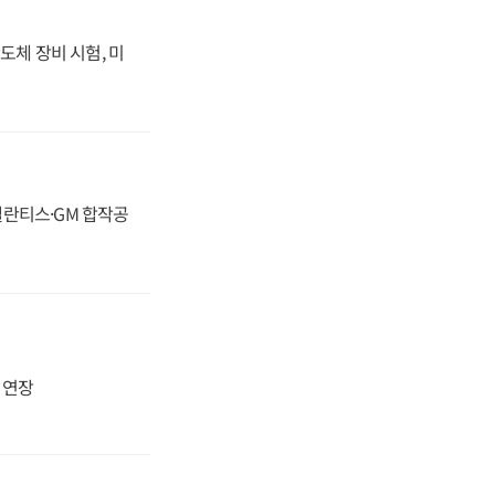
도체 장비 시험, 미
스텔란티스·GM 합작공
지 연장