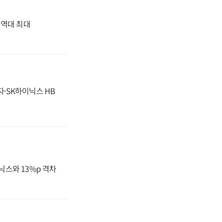
' 역대 최대
자·SK하이닉스 HB
닉스와 13%p 격차