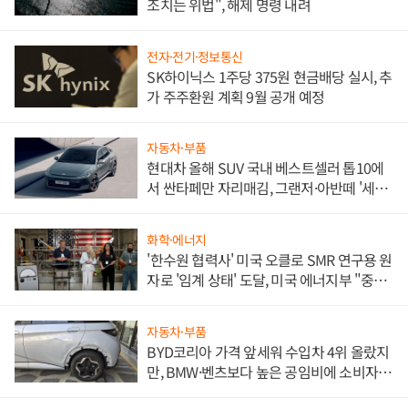
조치는 위법", 해제 명령 내려
전자·전기·정보통신
SK하이닉스 1주당 375원 현금배당 실시, 추
가 주주환원 계획 9월 공개 예정
자동차·부품
현대차 올해 SUV 국내 베스트셀러 톱10에
서 싼타페만 자리매김, 그랜저·아반떼 '세단
쌍끌이'로 내수 방어
화학·에너지
'한수원 협력사' 미국 오클로 SMR 연구용 원
자로 '임계 상태' 도달, 미국 에너지부 "중요
한 이정표"
자동차·부품
BYD코리아 가격 앞세워 수입차 4위 올랐지
만, BMW·벤츠보다 높은 공임비에 소비자
불만 폭발