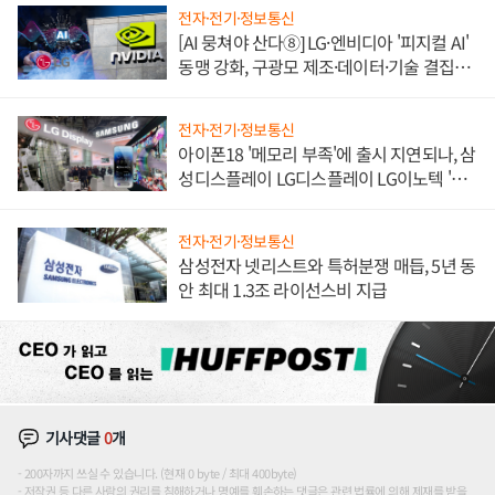
전자·전기·정보통신
[AI 뭉쳐야 산다⑧] LG·엔비디아 '피지컬 AI'
동맹 강화, 구광모 제조·데이터·기술 결집
해 종합 로보틱스 기업으로
전자·전기·정보통신
아이폰18 '메모리 부족'에 출시 지연되나, 삼
성디스플레이 LG디스플레이 LG이노텍 '탈
애플' 수익 다각화 속도
전자·전기·정보통신
삼성전자 넷리스트와 특허분쟁 매듭, 5년 동
안 최대 1.3조 라이선스비 지급
기사댓글
0
개
200자까지 쓰실 수 있습니다. (현재 0 byte / 최대 400byte)
저작권 등 다른 사람의 권리를 침해하거나 명예를 훼손하는 댓글은 관련 법률에 의해 제재를 받을