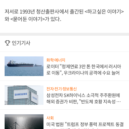
저서로 1993년 청산출판사에서 출간된 <하고싶은 이야기>
와 <묻어둔 이야기>가 있다.
인기기사
화학·에너지
로이터 "정제연료 3만 톤 한국에서 러시아
로 이동", 우크라이나의 공격에 수요 늘어
전자·전기·정보통신
삼성전자 SK하이닉스 소극적 주주환원에
해외 증권가 비판, "반도체 호황 지속성 의
문"
사회
미국 법원 "트럼프 정부 풍력 프로젝트 동결