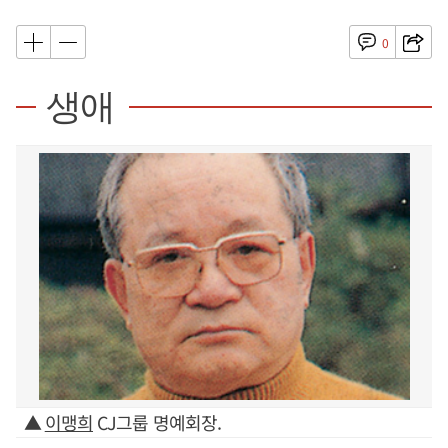
0
생애
▲
이맹희
CJ그룹 명예회장.