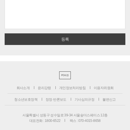
PC버전
회사소개
윤리강령
개인정보처리방침
이용자위원회
청소년보호정책
정정·반론보도
기사심의규정
불편신고
서울특별시 성동구 성수일로 39-34 서울숲더스페이스 12층
대표전화 : 1800-6522
팩스 : 070-4015-8658