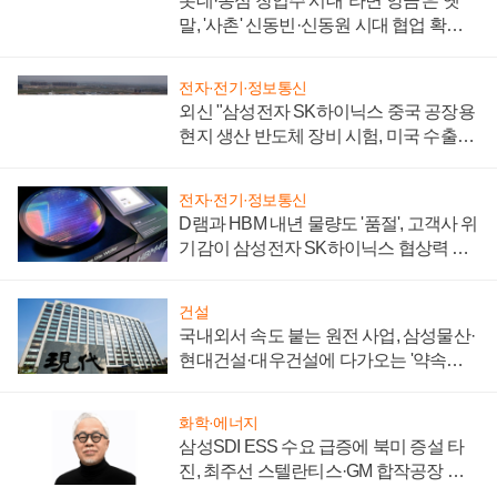
롯데·농심 창업주 시대 '라면 앙금'은 옛
말, '사촌' 신동빈·신동원 시대 협업 확대
일로
전자·전기·정보통신
외신 "삼성전자 SK하이닉스 중국 공장용
현지 생산 반도체 장비 시험, 미국 수출통
제 대비"
전자·전기·정보통신
D램과 HBM 내년 물량도 '품절', 고객사 위
기감이 삼성전자 SK하이닉스 협상력 더
키워
건설
국내외서 속도 붙는 원전 사업, 삼성물산·
현대건설·대우건설에 다가오는 '약속의
시간'
화학·에너지
삼성SDI ESS 수요 급증에 북미 증설 타
진, 최주선 스텔란티스·GM 합작공장 건
설 재추진하나