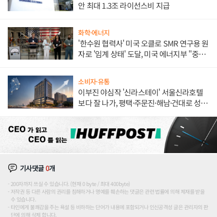
안 최대 1.3조 라이선스비 지급
화학·에너지
'한수원 협력사' 미국 오클로 SMR 연구용 원
자로 '임계 상태' 도달, 미국 에너지부 "중요
한 이정표"
소비자·유통
이부진 야심작 '신라스테이' 서울신라호텔
보다 잘 나가, 평택·주문진·해남·건대로 성
장판 더 넓힌다
기사댓글
0
개
200자까지 쓰실 수 있습니다. (현재 0 byte / 최대 400byte)
저작권 등 다른 사람의 권리를 침해하거나 명예를 훼손하는 댓글은 관련 법률에 의해 제재를 받을
수 있습니다.
타인에게 불쾌감을 주는 욕설 등 비하하는 단어가 내용에 포함되거나 인신공격성 글은 관리자의 판
단에 의해 삭제 합니다.