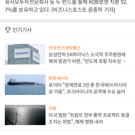
류사모투자전문회사 등 두 펀드를 통해 KDB생명 지분 92.
7%를 보유하고 있다. [비즈니스포스트 윤종학 기자]
인기기사
전자·전기·정보통신
삼성전자 SK하이닉스 소극적 주주환원에
해외 증권가 비판, "반도체 호황 지속성 의
문"
화학·에너지
로이터 "정제연료 3만 톤 한국에서 러시아
로 이동", 우크라이나의 공격에 수요 늘어
사회
미국 법원 "트럼프 정부 풍력 프로젝트 동결
조치는 위법", 해제 명령 내려