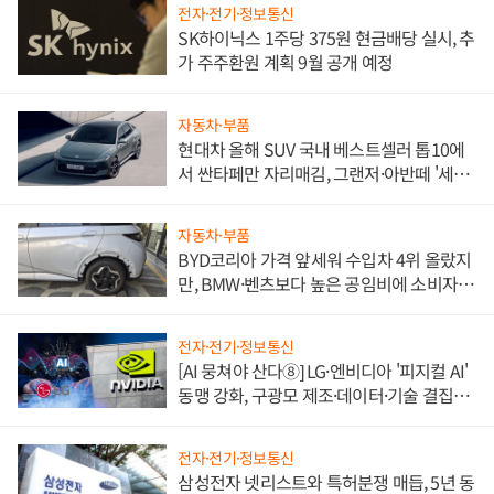
전자·전기·정보통신
SK하이닉스 1주당 375원 현금배당 실시, 추
가 주주환원 계획 9월 공개 예정
자동차·부품
현대차 올해 SUV 국내 베스트셀러 톱10에
서 싼타페만 자리매김, 그랜저·아반떼 '세단
쌍끌이'로 내수 방어
자동차·부품
BYD코리아 가격 앞세워 수입차 4위 올랐지
만, BMW·벤츠보다 높은 공임비에 소비자
불만 폭발
전자·전기·정보통신
[AI 뭉쳐야 산다⑧] LG·엔비디아 '피지컬 AI'
동맹 강화, 구광모 제조·데이터·기술 결집
해 종합 로보틱스 기업으로
전자·전기·정보통신
삼성전자 넷리스트와 특허분쟁 매듭, 5년 동