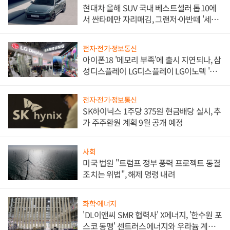
현대차 올해 SUV 국내 베스트셀러 톱10에
서 싼타페만 자리매김, 그랜저·아반떼 '세단
쌍끌이'로 내수 방어
전자·전기·정보통신
아이폰18 '메모리 부족'에 출시 지연되나, 삼
성디스플레이 LG디스플레이 LG이노텍 '탈
애플' 수익 다각화 속도
전자·전기·정보통신
SK하이닉스 1주당 375원 현금배당 실시, 추
가 주주환원 계획 9월 공개 예정
사회
미국 법원 "트럼프 정부 풍력 프로젝트 동결
조치는 위법", 해제 명령 내려
화학·에너지
'DL이앤씨 SMR 협력사' X에너지, '한수원 포
스코 동맹' 센트러스에너지와 우라늄 계약