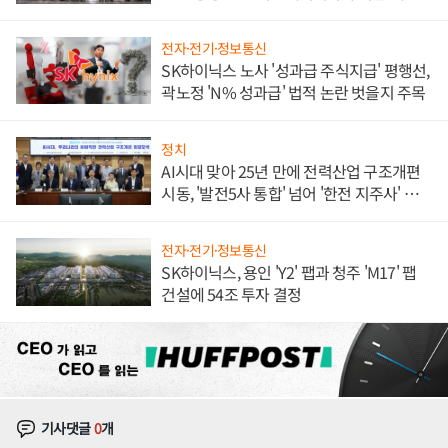
체결
전자·전기·정보통신
SK하이닉스 노사 '성과급 주식지급' 평행선,
곽노정 'N% 성과급' 법적 논란 벗을지 주목
정치
AI시대 맞아 25년 만에 전력산업 구조개편
시동, '발전5사 통합' 넘어 '한전 지주사' 재편
론도
전자·전기·정보통신
SK하이닉스, 용인 'Y2' 팹과 청주 'M17' 팹
건설에 54조 투자 결정
기사댓글
0
개