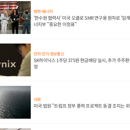
화학·에너지
'한수원 협력사' 미국 오클로 SMR 연구용 원자로 '임계 
너지부 "중요한 이정표"
전자·전기·정보통신
SK하이닉스 1주당 375원 현금배당 실시, 추가 주주환
정
사회
미국 법원 "트럼프 정부 풍력 프로젝트 동결 조치는 위