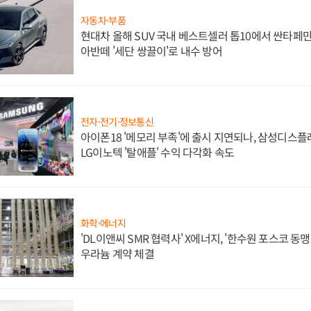
자동차·부품
현대차 올해 SUV 국내 베스트셀러 톱10에서 싼타페만
아반떼 '세단 쌍끌이'로 내수 방어
전자·전기·정보통신
아이폰18 '메모리 부족'에 출시 지연되나, 삼성디스
LG이노텍 '탈애플' 수익 다각화 속도
화학·에너지
'DL이앤씨 SMR 협력사' X에너지, '한수원 포스코 
우라늄 계약 체결