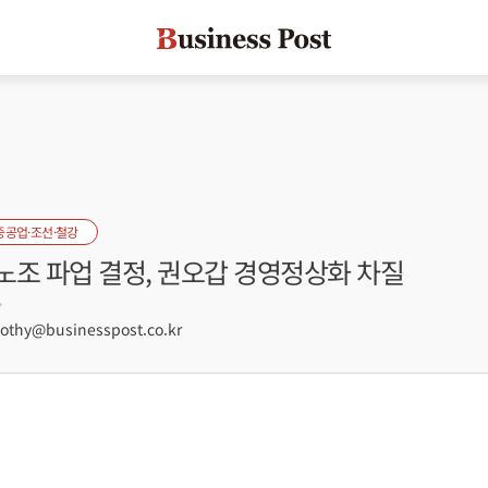
중공업·조선·철강
노조 파업 결정, 권오갑 경영정상화 차질
7
hy@businesspost.co.kr