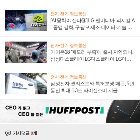
자 불만 폭발
전자·전기·정보통신
[AI 뭉쳐야 산다⑧] LG·엔비디아 '피지컬 A
I' 동맹 강화, 구광모 제조·데이터·기술 결
집해 종합 로보틱스 기업으로
전자·전기·정보통신
아이폰18 '메모리 부족'에 출시 지연되나,
삼성디스플레이 LG디스플레이 LG이노
텍 '탈애플' 수익 다각화 속도
전자·전기·정보통신
삼성전자 넷리스트와 특허분쟁 매듭, 5년
동안 최대 1.3조 라이선스비 지급
기사댓글
0
개