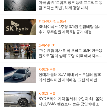
미국 법원 "트럼프 정부 풍력 프로젝트 동
결 조치는 위법", 해제 명령 내려
전자·전기·정보통신
SK하이닉스 1주당 375원 현금배당 실시,
추가 주주환원 계획 9월 공개 예정
화학·에너지
'한수원 협력사' 미국 오클로 SMR 연구용
원자로 '임계 상태' 도달, 미국 에너지부
"중요한 이정표"
자동차·부품
현대차 올해 SUV 국내 베스트셀러 톱10
에서 싼타페만 자리매김, 그랜저·아반떼
'세단 쌍끌이'로 내수 방어
자동차·부품
BYD코리아 가격 앞세워 수입차 4위 올랐
지만, BMW·벤츠보다 높은 공임비에 소비