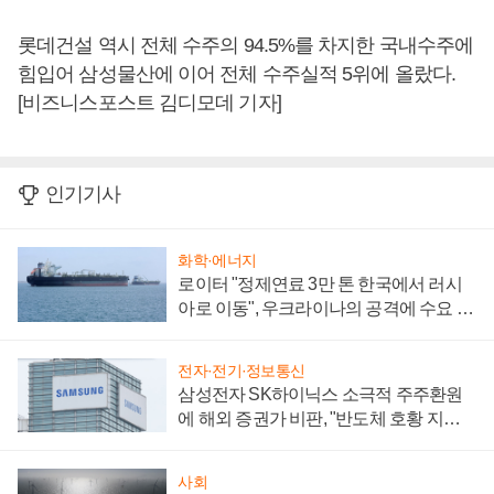
롯데건설 역시 전체 수주의 94.5%를 차지한 국내수주에
힘입어 삼성물산에 이어 전체 수주실적 5위에 올랐다.
[비즈니스포스트 김디모데 기자]
인기기사
화학·에너지
로이터 "정제연료 3만 톤 한국에서 러시
아로 이동", 우크라이나의 공격에 수요 늘
어
전자·전기·정보통신
삼성전자 SK하이닉스 소극적 주주환원
에 해외 증권가 비판, "반도체 호황 지속
성 의문"
사회