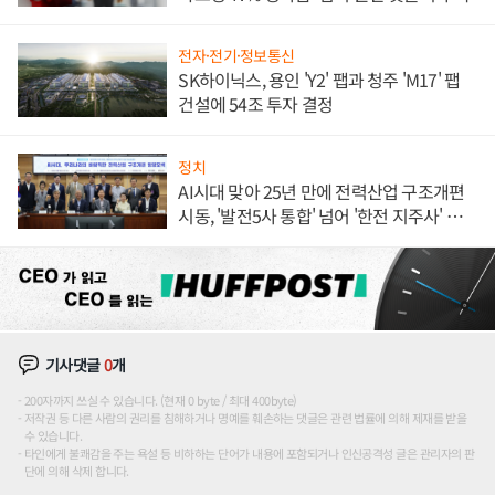
전자·전기·정보통신
SK하이닉스, 용인 'Y2' 팹과 청주 'M17' 팹
건설에 54조 투자 결정
정치
AI시대 맞아 25년 만에 전력산업 구조개편
시동, '발전5사 통합' 넘어 '한전 지주사' 재편
론도
기사댓글
0
개
200자까지 쓰실 수 있습니다. (현재 0 byte / 최대 400byte)
저작권 등 다른 사람의 권리를 침해하거나 명예를 훼손하는 댓글은 관련 법률에 의해 제재를 받을
수 있습니다.
타인에게 불쾌감을 주는 욕설 등 비하하는 단어가 내용에 포함되거나 인신공격성 글은 관리자의 판
단에 의해 삭제 합니다.