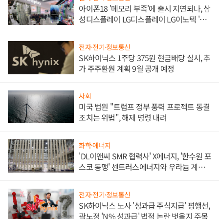
아이폰18 '메모리 부족'에 출시 지연되나, 삼
성디스플레이 LG디스플레이 LG이노텍 '탈
애플' 수익 다각화 속도
전자·전기·정보통신
SK하이닉스 1주당 375원 현금배당 실시, 추
가 주주환원 계획 9월 공개 예정
사회
미국 법원 "트럼프 정부 풍력 프로젝트 동결
조치는 위법", 해제 명령 내려
화학·에너지
'DL이앤씨 SMR 협력사' X에너지, '한수원 포
스코 동맹' 센트러스에너지와 우라늄 계약
체결
전자·전기·정보통신
SK하이닉스 노사 '성과급 주식지급' 평행선,
곽노정 'N% 성과급' 법적 논란 벗을지 주목