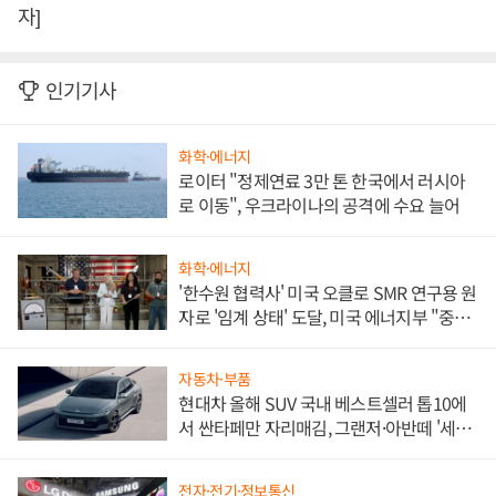
자]
인기기사
화학·에너지
로이터 "정제연료 3만 톤 한국에서 러시아
로 이동", 우크라이나의 공격에 수요 늘어
화학·에너지
'한수원 협력사' 미국 오클로 SMR 연구용 원
자로 '임계 상태' 도달, 미국 에너지부 "중요
한 이정표"
자동차·부품
현대차 올해 SUV 국내 베스트셀러 톱10에
서 싼타페만 자리매김, 그랜저·아반떼 '세단
쌍끌이'로 내수 방어
전자·전기·정보통신