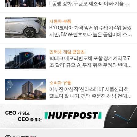
I' 동맹 강화, 구광모 제조·데이터·기술 결
집해 종합 로보틱스 기업으로
자동차·부품
BYD코리아 가격 앞세워 수입차 4위 올랐
지만, BMW·벤츠보다 높은 공임비에 소비
자 불만 폭발
인터넷·게임·콘텐츠
빅테크 메모리반도체 포함 장기계약 '2.7
조 달러' 규모, AI 투자 위축 우려와 반대
신호
소비자·유통
이부진 야심작 '신라스테이' 서울신라호
텔보다 잘 나가, 평택·주문진·해남·건대로
성장판 더 넓힌다