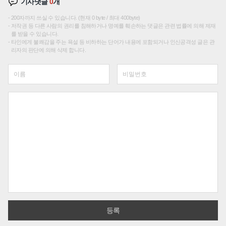
기사댓글
0
개
200자까지 쓰실 수 있습니다. (현재 0 byte / 최대 400byte)
저작권 등 다른 사람의 권리를 침해하거나 명예를 훼손하는 댓글은 관련 법률에 의해 제재
를 받을 수 있습니다.
타인에게 불쾌감을 주는 욕설 등 비하하는 단어가 내용에 포함되거나 인신공격성 글은 관
리자의 판단에 의해 삭제 합니다.