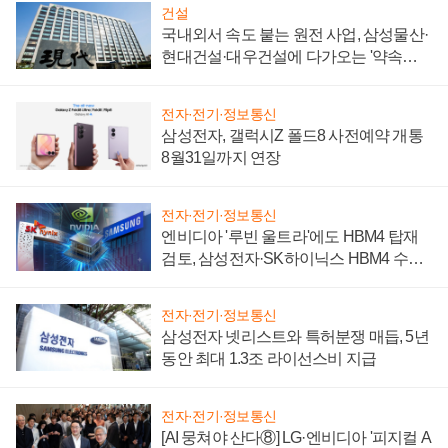
건설
국내외서 속도 붙는 원전 사업, 삼성물산·
현대건설·대우건설에 다가오는 '약속의
시간'
전자·전기·정보통신
삼성전자, 갤럭시Z 폴드8 사전예약 개통
8월31일까지 연장
전자·전기·정보통신
엔비디아 '루빈 울트라'에도 HBM4 탑재
검토, 삼성전자·SK하이닉스 HBM4 수율
에 주도권 갈린다
전자·전기·정보통신
삼성전자 넷리스트와 특허분쟁 매듭, 5년
동안 최대 1.3조 라이선스비 지급
전자·전기·정보통신
[AI 뭉쳐야 산다⑧] LG·엔비디아 '피지컬 A