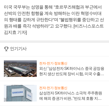
미국 국무부는 성명을 통해 "호르무즈해협과 부근에서
선박의 안전한 항행을 계속 방해하는 이란 혁명수비대
의 행태를 강하게 규탄한다"며 "불법행위를 중단하고 선
원과 배를 즉각 석방하라"고 요구했다. [비즈니스포스트
김지효 기자]
인기기사
전자·전기·정보통신
외신 "삼성전자 SK하이닉스 중국 공장용
현지 생산 반도체 장비 시험, 미국 수출통
제 대비"
전자·전기·정보통신
삼성전자 SK하이닉스 소극적 주주환원
에 해외 증권가 비판, "반도체 호황 지속
성 의문"