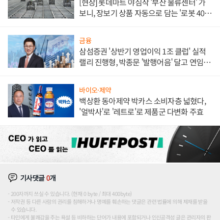
[현장] 롯데마트 야심작 '부산 물류센터' 가
보니, 장보기 상품 자동으로 담는 '로봇 400
대' 장관
금융
삼섬증권 '상반기 영업이익 1조 클럽' 실적
랠리 진행형, 박종문 '발행어음' 달고 연임 향
하나
바이오·제약
백상환 동아제약 박카스 소비자층 넓혔다,
'얼박사'로 '레트로'로 제품군 다변화 주효
기사댓글
0
개
200자까지 쓰실 수 있습니다. (현재 0 byte / 최대 400byte)
저작권 등 다른 사람의 권리를 침해하거나 명예를 훼손하는 댓글은 관련 법률에 의해 제재를 받을
수 있습니다.
타인에게 불쾌감을 주는 욕설 등 비하하는 단어가 내용에 포함되거나 인신공격성 글은 관리자의 판