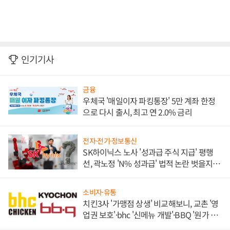
인기기사
금융
우체국 '매일이자 파킹통장' 5만 계좌 한정
으로 다시 출시, 최고 연 2.0% 금리
전자·전기·정보통신
SK하이닉스 노사 '성과급 주식 지급' 평행
선, 곽노정 'N% 성과급' 법적 논란 벗을지 주
목
소비자·유통
치킨3사 '가맹점 상생' 비교해보니, 교촌 '영
업권 보호'·bhc '신메뉴 개발'·BBQ '원가 부
담'