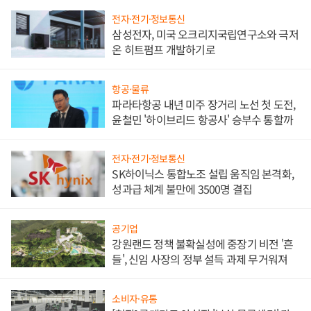
전자·전기·정보통신
삼성전자, 미국 오크리지국립연구소와 극저
온 히트펌프 개발하기로
항공·물류
파라타항공 내년 미주 장거리 노선 첫 도전,
윤철민 '하이브리드 항공사' 승부수 통할까
전자·전기·정보통신
SK하이닉스 통합노조 설립 움직임 본격화,
성과급 체계 불만에 3500명 결집
공기업
강원랜드 정책 불확실성에 중장기 비전 '흔
들', 신임 사장의 정부 설득 과제 무거워져
소비자·유통