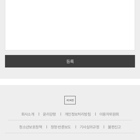
PC버전
회사소개
윤리강령
개인정보처리방침
이용자위원회
청소년보호정책
정정·반론보도
기사심의규정
불편신고