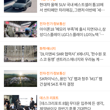
현대차 올해 SUV 국내 베스트셀러 톱10에
서 싼타페만 자리매김, 그랜저·아반떼 '세단
쌍끌이'로 내수 방어
전자·전기·정보통신
아이폰18 '메모리 부족'에 출시 지연되나, 삼
성디스플레이 LG디스플레이 LG이노텍 '탈
애플' 수익 다각화 속도
화학·에너지
'DL이앤씨 SMR 협력사' X에너지, '한수원 포
스코 동맹' 센트러스에너지와 우라늄 계약
체결
전자·전기·정보통신
SK하이닉스, 용인 'Y2' 팹과 청주 'M17' 팹
건설에 54조 투자 결정
데스크 리포트
[데스크리포트 8월] 무더운 입추에 든 생각,
제약바이오 하반기 훈풍 기대한다