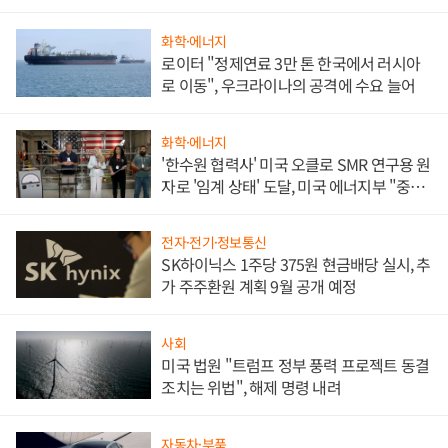
화학·에너지
로이터 "정제연료 3만 톤 한국에서 러시아
로 이동", 우크라이나의 공격에 수요 늘어
화학·에너지
'한수원 협력사' 미국 오클로 SMR 연구용 원
자로 '임계 상태' 도달, 미국 에너지부 "중요
한 이정표"
전자·전기·정보통신
SK하이닉스 1주당 375원 현금배당 실시, 추
가 주주환원 계획 9월 공개 예정
사회
미국 법원 "트럼프 정부 풍력 프로젝트 동결
조치는 위법", 해제 명령 내려
자동차·부품