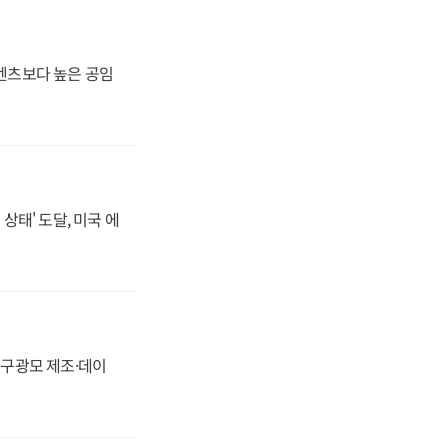
·벤츠보다 높은 공임
상태' 도달, 미국 에
화, 구광모 제조·데이