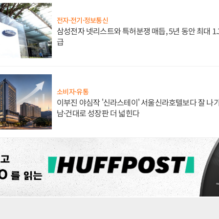
전자·전기·정보통신
삼성전자 넷리스트와 특허분쟁 매듭, 5년 동안 최대 1
급
소비자·유통
이부진 야심작 '신라스테이' 서울신라호텔보다 잘 나가
남·건대로 성장판 더 넓힌다