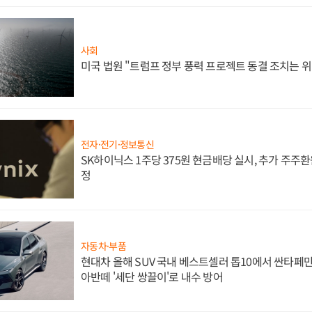
사회
미국 법원 "트럼프 정부 풍력 프로젝트 동결 조치는 위
전자·전기·정보통신
SK하이닉스 1주당 375원 현금배당 실시, 추가 주주환
정
자동차·부품
현대차 올해 SUV 국내 베스트셀러 톱10에서 싼타페만
아반떼 '세단 쌍끌이'로 내수 방어