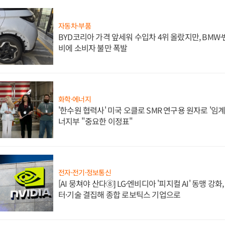
자동차·부품
BYD코리아 가격 앞세워 수입차 4위 올랐지만, BMW
비에 소비자 불만 폭발
화학·에너지
'한수원 협력사' 미국 오클로 SMR 연구용 원자로 '임계 
너지부 "중요한 이정표"
전자·전기·정보통신
[AI 뭉쳐야 산다⑧] LG·엔비디아 '피지컬 AI' 동맹 강
터·기술 결집해 종합 로보틱스 기업으로