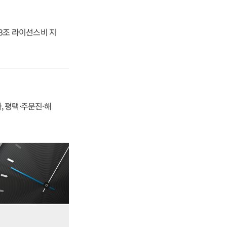
.3조 라이선스비 지
, 평택·주문진·해