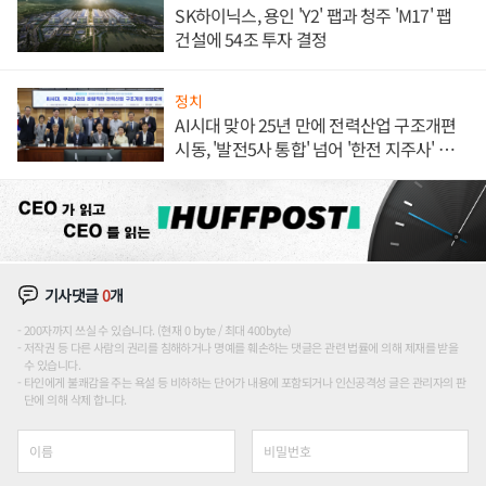
SK하이닉스, 용인 'Y2' 팹과 청주 'M17' 팹
건설에 54조 투자 결정
정치
AI시대 맞아 25년 만에 전력산업 구조개편
시동, '발전5사 통합' 넘어 '한전 지주사' 재편
론도
기사댓글
0
개
200자까지 쓰실 수 있습니다. (현재 0 byte / 최대 400byte)
저작권 등 다른 사람의 권리를 침해하거나 명예를 훼손하는 댓글은 관련 법률에 의해 제재를 받을
수 있습니다.
타인에게 불쾌감을 주는 욕설 등 비하하는 단어가 내용에 포함되거나 인신공격성 글은 관리자의 판
단에 의해 삭제 합니다.