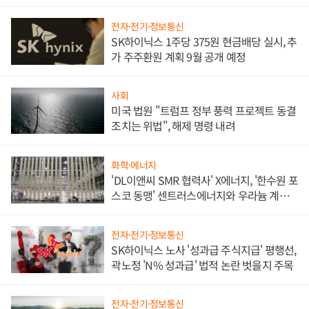
애플' 수익 다각화 속도
전자·전기·정보통신
SK하이닉스 1주당 375원 현금배당 실시, 추
가 주주환원 계획 9월 공개 예정
사회
미국 법원 "트럼프 정부 풍력 프로젝트 동결
조치는 위법", 해제 명령 내려
화학·에너지
'DL이앤씨 SMR 협력사' X에너지, '한수원 포
스코 동맹' 센트러스에너지와 우라늄 계약
체결
전자·전기·정보통신
SK하이닉스 노사 '성과급 주식지급' 평행선,
곽노정 'N% 성과급' 법적 논란 벗을지 주목
전자·전기·정보통신