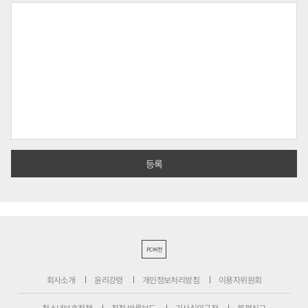
PC버전
회사소개
윤리강령
개인정보처리방침
이용자위원회
청소년보호정책
정정·반론보도
기사심의규정
불편신고