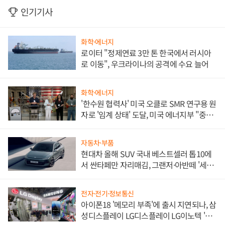
인기기사
화학·에너지
로이터 "정제연료 3만 톤 한국에서 러시아
로 이동", 우크라이나의 공격에 수요 늘어
화학·에너지
'한수원 협력사' 미국 오클로 SMR 연구용 원
자로 '임계 상태' 도달, 미국 에너지부 "중요
한 이정표"
자동차·부품
현대차 올해 SUV 국내 베스트셀러 톱10에
서 싼타페만 자리매김, 그랜저·아반떼 '세단
쌍끌이'로 내수 방어
전자·전기·정보통신
아이폰18 '메모리 부족'에 출시 지연되나, 삼
성디스플레이 LG디스플레이 LG이노텍 '탈