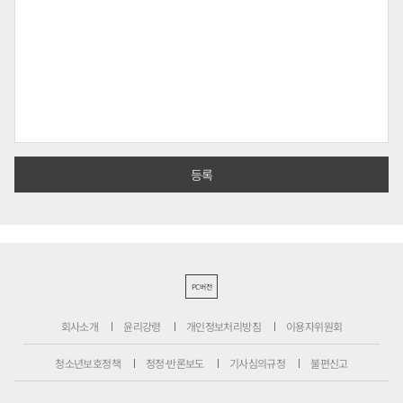
PC버전
회사소개
윤리강령
개인정보처리방침
이용자위원회
청소년보호정책
정정·반론보도
기사심의규정
불편신고