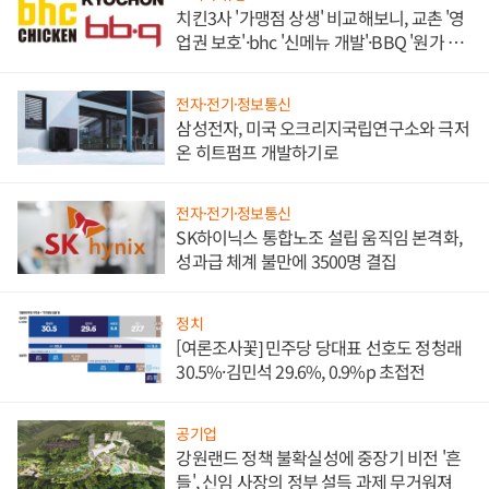
치킨3사 '가맹점 상생' 비교해보니, 교촌 '영
업권 보호'·bhc '신메뉴 개발'·BBQ '원가 부
담'
전자·전기·정보통신
삼성전자, 미국 오크리지국립연구소와 극저
온 히트펌프 개발하기로
전자·전기·정보통신
SK하이닉스 통합노조 설립 움직임 본격화,
성과급 체계 불만에 3500명 결집
정치
[여론조사꽃] 민주당 당대표 선호도 정청래
30.5%·김민석 29.6%, 0.9%p 초접전
공기업
강원랜드 정책 불확실성에 중장기 비전 '흔
들', 신임 사장의 정부 설득 과제 무거워져