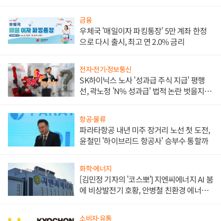
금융
우체국 '매일이자 파킹통장' 5만 계좌 한정
으로 다시 출시, 최고 연 2.0% 금리
전자·전기·정보통신
SK하이닉스 노사 '성과급 주식 지급' 평행
선, 곽노정 'N% 성과급' 법적 논란 벗을지 주
목
항공·물류
파라타항공 내년 미주 장거리 노선 첫 도전,
윤철민 '하이브리드 항공사' 승부수 통할까
화학·에너지
[김민정 기자의 '코스뽀'] 지엔씨에너지 AI 붐
에 비상발전기 호황, 안병철 친환경 에너지
발전전문기업 향한다
소비자·유통