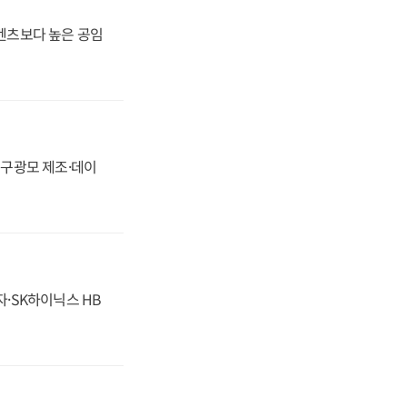
·벤츠보다 높은 공임
화, 구광모 제조·데이
자·SK하이닉스 HB