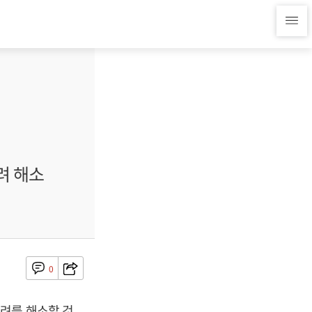
려 해소
0
려를 해소할 것