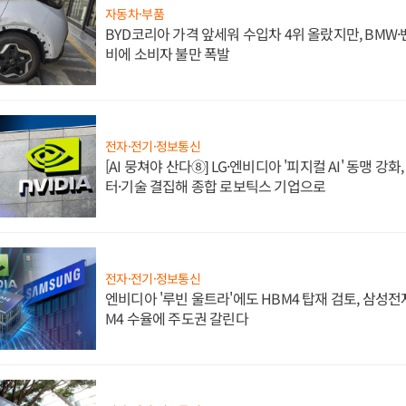
자동차·부품
BYD코리아 가격 앞세워 수입차 4위 올랐지만, BMW
비에 소비자 불만 폭발
전자·전기·정보통신
[AI 뭉쳐야 산다⑧] LG·엔비디아 '피지컬 AI' 동맹 강
터·기술 결집해 종합 로보틱스 기업으로
전자·전기·정보통신
엔비디아 '루빈 울트라'에도 HBM4 탑재 검토, 삼성전
M4 수율에 주도권 갈린다