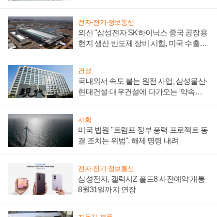
성 의문"
전자·전기·정보통신
외신 "삼성전자 SK하이닉스 중국 공장용
현지 생산 반도체 장비 시험, 미국 수출통
제 대비"
건설
국내외서 속도 붙는 원전 사업, 삼성물산·
현대건설·대우건설에 다가오는 '약속의
시간'
사회
미국 법원 "트럼프 정부 풍력 프로젝트 동
결 조치는 위법", 해제 명령 내려
전자·전기·정보통신
삼성전자, 갤럭시Z 폴드8 사전예약 개통
8월31일까지 연장