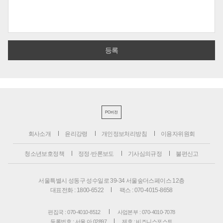
PC버전
회사소개
윤리강령
개인정보처리방침
이용자위원회
청소년보호정책
정정·반론보도
기사심의규정
불편신고
서울특별시 성동구 성수일로 39-34 서울숲더스페이스 12층
대표전화 : 1800-6522
팩스 : 070-4015-8658
편집국 : 070-4010-8512
사업본부 : 070-4010-7078
등록번호 : 서울 아 02897
제호 : 비즈니스포스트