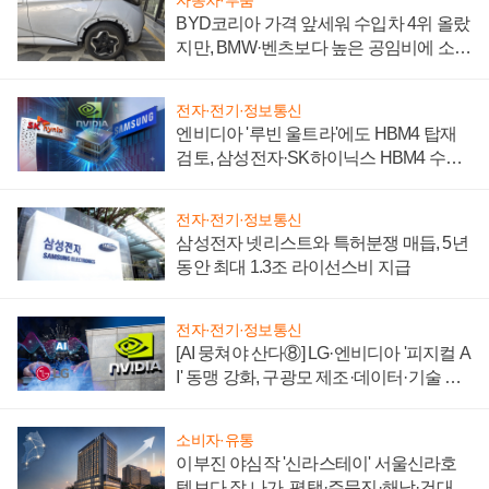
자동차·부품
BYD코리아 가격 앞세워 수입차 4위 올랐
지만, BMW·벤츠보다 높은 공임비에 소비
자 불만 폭발
전자·전기·정보통신
엔비디아 '루빈 울트라'에도 HBM4 탑재
검토, 삼성전자·SK하이닉스 HBM4 수율
에 주도권 갈린다
전자·전기·정보통신
삼성전자 넷리스트와 특허분쟁 매듭, 5년
동안 최대 1.3조 라이선스비 지급
전자·전기·정보통신
[AI 뭉쳐야 산다⑧] LG·엔비디아 '피지컬 A
I' 동맹 강화, 구광모 제조·데이터·기술 결
집해 종합 로보틱스 기업으로
소비자·유통
이부진 야심작 '신라스테이' 서울신라호
텔보다 잘 나가, 평택·주문진·해남·건대로