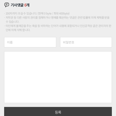
기사댓글
0
개
200자까지 쓰실 수 있습니다. (현재 0 byte / 최대 400byte)
저작권 등 다른 사람의 권리를 침해하거나 명예를 훼손하는 댓글은 관련 법률에 의해 제재를 받을
수 있습니다.
타인에게 불쾌감을 주는 욕설 등 비하하는 단어가 내용에 포함되거나 인신공격성 글은 관리자의 판
단에 의해 삭제 합니다.