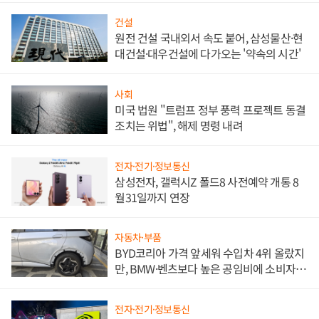
건설
원전 건설 국내외서 속도 붙어, 삼성물산·현
대건설·대우건설에 다가오는 '약속의 시간'
사회
미국 법원 "트럼프 정부 풍력 프로젝트 동결
조치는 위법", 해제 명령 내려
전자·전기·정보통신
삼성전자, 갤럭시Z 폴드8 사전예약 개통 8
월31일까지 연장
자동차·부품
BYD코리아 가격 앞세워 수입차 4위 올랐지
만, BMW·벤츠보다 높은 공임비에 소비자
불만 폭발
전자·전기·정보통신