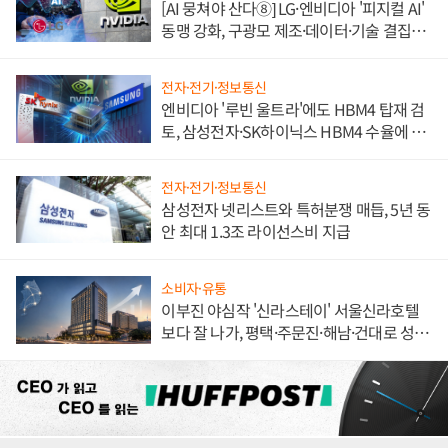
[AI 뭉쳐야 산다⑧] LG·엔비디아 '피지컬 AI'
동맹 강화, 구광모 제조·데이터·기술 결집
해 종합 로보틱스 기업으로
전자·전기·정보통신
엔비디아 '루빈 울트라'에도 HBM4 탑재 검
토, 삼성전자·SK하이닉스 HBM4 수율에 주
도권 갈린다
전자·전기·정보통신
삼성전자 넷리스트와 특허분쟁 매듭, 5년 동
안 최대 1.3조 라이선스비 지급
소비자·유통
이부진 야심작 '신라스테이' 서울신라호텔
보다 잘 나가, 평택·주문진·해남·건대로 성
장판 더 넓힌다