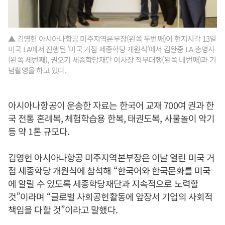
▲ 김영헌 아시아나항공 미주지역본부장(왼쪽 두번째)이 현지시각 13일
미국 LA에서 진행된 '미국 거점 세종학당 개원식'에서 김완중 LA 총영사
(왼쪽 세번째), 권오기 세종학당재단 이사장 직무대행(왼쪽 네번째)과 기
념촬영을 하고 있다.
아시아나항공이 운송한 자료는 한국어 교재 700여 권과 한
국 전통 혼례복, 체험학습용 한복, 태권도복, 사물놀이 악기
등 약 1톤 규모다.
김영헌 아시아나항공 미주지역본부장은 이날 열린 미국 거
점 세종학당 개원식에 참석해 “한국어와 한국문화를 미국
에 알릴 수 있도록 세종학당재단과 지속적으로 노력할
것”이라며 “글로벌 사회공헌활동에 앞장서 기업의 사회적
책임을 다할 것”이라고 말했다.