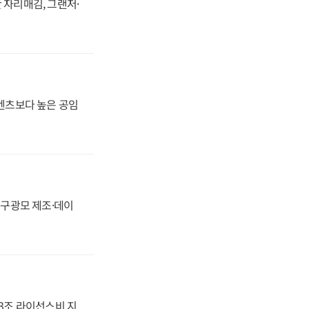
 자리매김, 그랜저·
·벤츠보다 높은 공임
화, 구광모 제조·데이
.3조 라이선스비 지