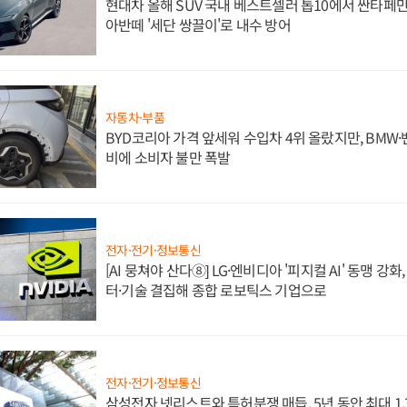
현대차 올해 SUV 국내 베스트셀러 톱10에서 싼타페만
아반떼 '세단 쌍끌이'로 내수 방어
자동차·부품
BYD코리아 가격 앞세워 수입차 4위 올랐지만, BMW
비에 소비자 불만 폭발
전자·전기·정보통신
[AI 뭉쳐야 산다⑧] LG·엔비디아 '피지컬 AI' 동맹 강
터·기술 결집해 종합 로보틱스 기업으로
전자·전기·정보통신
삼성전자 넷리스트와 특허분쟁 매듭, 5년 동안 최대 1