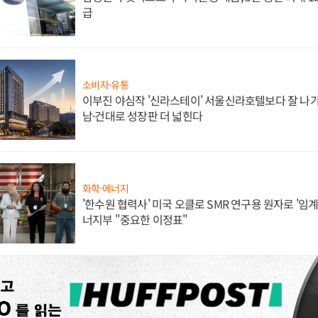
급
소비자·유통
이부진 야심작 '신라스테이' 서울신라호텔보다 잘 나가
남·건대로 성장판 더 넓힌다
화학·에너지
'한수원 협력사' 미국 오클로 SMR 연구용 원자로 '임계 
너지부 "중요한 이정표"