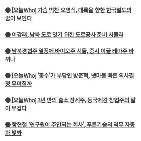
● [오늘Who] 가슴 벅찬 오영식, 대륙을 향한 한국철도의
꿈이 보인다
● 이강래, 남북 도로 잇기 위한 도로공사 준비 서둘러
● 남북경협주 열풍에 바이오주 시들, 증시 이끌 테마주 바
뀌나
● [오늘Who] '총수'가 부담인 방준혁, 넷마블 빠른 의사결
정 무뎌질까
● [오늘Who] 3년 만의 출소 장세주, 동국제강 창업주의 말
이 무겁다
● 함현철 '연구원이 주인되는 회사', 푸른기술의 역무 자동
화 빛봐