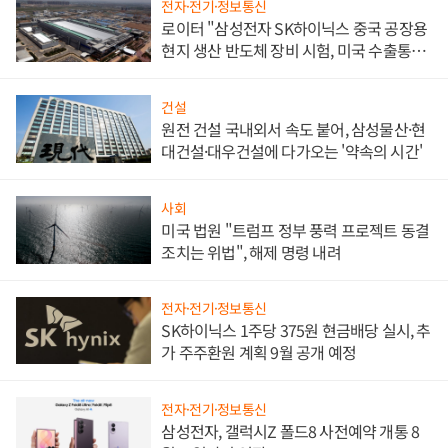
전자·전기·정보통신
로이터 "삼성전자 SK하이닉스 중국 공장용
현지 생산 반도체 장비 시험, 미국 수출통제
대비"
건설
원전 건설 국내외서 속도 붙어, 삼성물산·현
대건설·대우건설에 다가오는 '약속의 시간'
사회
미국 법원 "트럼프 정부 풍력 프로젝트 동결
조치는 위법", 해제 명령 내려
전자·전기·정보통신
SK하이닉스 1주당 375원 현금배당 실시, 추
가 주주환원 계획 9월 공개 예정
전자·전기·정보통신
삼성전자, 갤럭시Z 폴드8 사전예약 개통 8