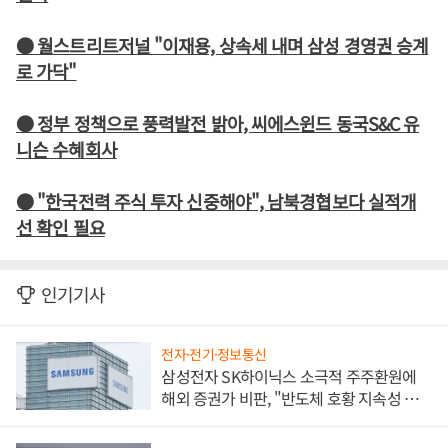
● 월스트리트저널 "이재용, 상속세 내며 삼성 경영권 승계
로 가닥"
● 정부 정책으로 풍력발전 밝아, 씨에스윈드 동국S&C 유
니슨 수혜회사
● "한국전력 주식 투자 신중해야", 남북경협보다 실적개
선 확인 필요
인기기사
전자·전기·정보통신
삼성전자 SK하이닉스 소극적 주주환원에
해외 증권가 비판, "반도체 호황 지속성 의
문"