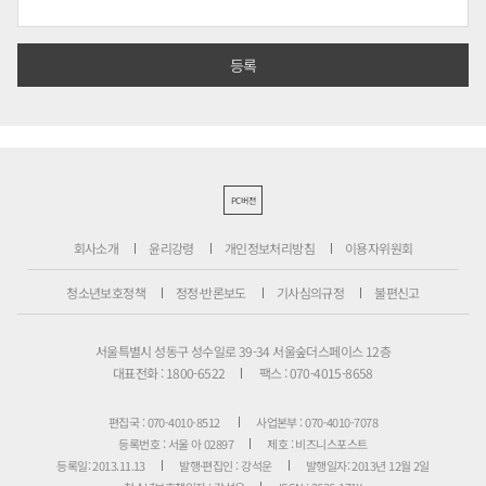
PC버전
회사소개
윤리강령
개인정보처리방침
이용자위원회
청소년보호정책
정정·반론보도
기사심의규정
불편신고
서울특별시 성동구 성수일로 39-34 서울숲더스페이스 12층
대표전화 : 1800-6522
팩스 : 070-4015-8658
편집국 : 070-4010-8512
사업본부 : 070-4010-7078
등록번호 : 서울 아 02897
제호 : 비즈니스포스트
등록일: 2013.11.13
발행·편집인 : 강석운
발행일자: 2013년 12월 2일