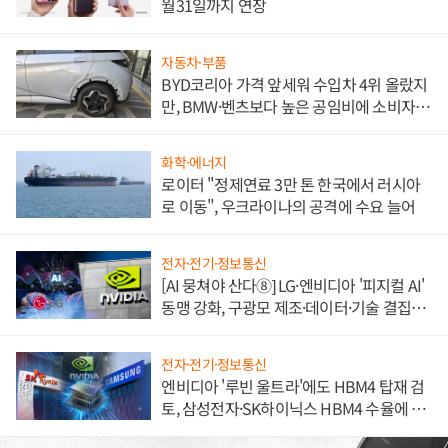
월31일까지 연장
자동차·부품
BYD코리아 가격 앞세워 수입차 4위 올랐지
만, BMW·벤츠보다 높은 공임비에 소비자
불만 폭발
화학·에너지
로이터 "정제연료 3만 톤 한국에서 러시아
로 이동", 우크라이나의 공격에 수요 늘어
전자·전기·정보통신
[AI 뭉쳐야 산다⑧] LG·엔비디아 '피지컬 AI'
동맹 강화, 구광모 제조·데이터·기술 결집
해 종합 로보틱스 기업으로
전자·전기·정보통신
엔비디아 '루빈 울트라'에도 HBM4 탑재 검
토, 삼성전자·SK하이닉스 HBM4 수율에 주
도권 갈린다