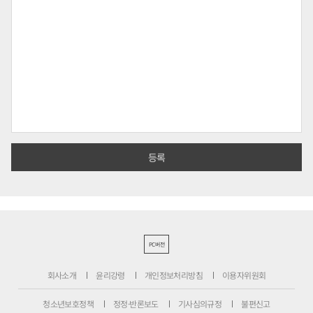
PC버전
회사소개
윤리강령
개인정보처리방침
이용자위원회
청소년보호정책
정정·반론보도
기사심의규정
불편신고