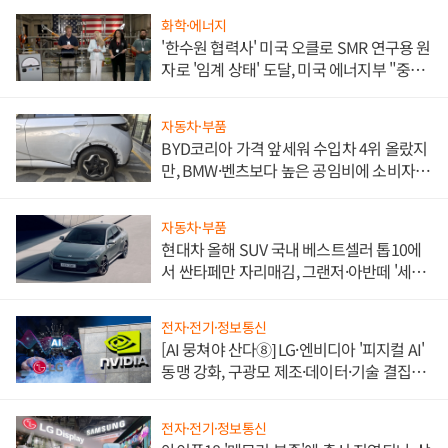
화학·에너지
'한수원 협력사' 미국 오클로 SMR 연구용 원
자로 '임계 상태' 도달, 미국 에너지부 "중요
한 이정표"
자동차·부품
BYD코리아 가격 앞세워 수입차 4위 올랐지
만, BMW·벤츠보다 높은 공임비에 소비자
불만 폭발
자동차·부품
현대차 올해 SUV 국내 베스트셀러 톱10에
서 싼타페만 자리매김, 그랜저·아반떼 '세단
쌍끌이'로 내수 방어
전자·전기·정보통신
[AI 뭉쳐야 산다⑧] LG·엔비디아 '피지컬 AI'
동맹 강화, 구광모 제조·데이터·기술 결집
해 종합 로보틱스 기업으로
전자·전기·정보통신