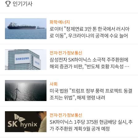
인기기사
화학·에너지
로이터 "정제연료 3만 톤 한국에서 러시아
로 이동", 우크라이나의 공격에 수요 늘어
전자·전기·정보통신
삼성전자 SK하이닉스 소극적 주주환원에
해외 증권가 비판, "반도체 호황 지속성 의
문"
사회
미국 법원 "트럼프 정부 풍력 프로젝트 동결
조치는 위법", 해제 명령 내려
전자·전기·정보통신
SK하이닉스 1주당 375원 현금배당 실시, 추
가 주주환원 계획 9월 공개 예정