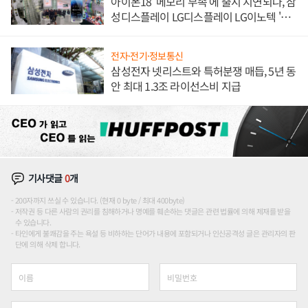
아이폰18 '메모리 부족'에 출시 지연되나, 삼
성디스플레이 LG디스플레이 LG이노텍 '탈
애플' 수익 다각화 속도
전자·전기·정보통신
삼성전자 넷리스트와 특허분쟁 매듭, 5년 동
안 최대 1.3조 라이선스비 지급
기사댓글
0
개
200자까지 쓰실 수 있습니다. (현재 0 byte / 최대 400byte)
저작권 등 다른 사람의 권리를 침해하거나 명예를 훼손하는 댓글은 관련 법률에 의해 제재를 받을
수 있습니다.
타인에게 불쾌감을 주는 욕설 등 비하하는 단어가 내용에 포함되거나 인신공격성 글은 관리자의 판
단에 의해 삭제 합니다.