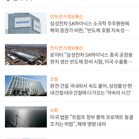
전자·전기·정보통신
삼성전자 SK하이닉스 소극적 주주환원에
해외 증권가 비판, "반도체 호황 지속성 의
문"
전자·전기·정보통신
로이터 "삼성전자 SK하이닉스 중국 공장용
현지 생산 반도체 장비 시험, 미국 수출통제
대비"
건설
원전 건설 국내외서 속도 붙어, 삼성물산·현
대건설·대우건설에 다가오는 '약속의 시간'
사회
미국 법원 "트럼프 정부 풍력 프로젝트 동결
조치는 위법", 해제 명령 내려