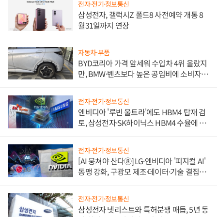
전자·전기·정보통신
삼성전자, 갤럭시Z 폴드8 사전예약 개통 8
월31일까지 연장
자동차·부품
BYD코리아 가격 앞세워 수입차 4위 올랐지
만, BMW·벤츠보다 높은 공임비에 소비자
불만 폭발
전자·전기·정보통신
엔비디아 '루빈 울트라'에도 HBM4 탑재 검
토, 삼성전자·SK하이닉스 HBM4 수율에 주
도권 갈린다
전자·전기·정보통신
[AI 뭉쳐야 산다⑧] LG·엔비디아 '피지컬 AI'
동맹 강화, 구광모 제조·데이터·기술 결집
해 종합 로보틱스 기업으로
전자·전기·정보통신
삼성전자 넷리스트와 특허분쟁 매듭, 5년 동