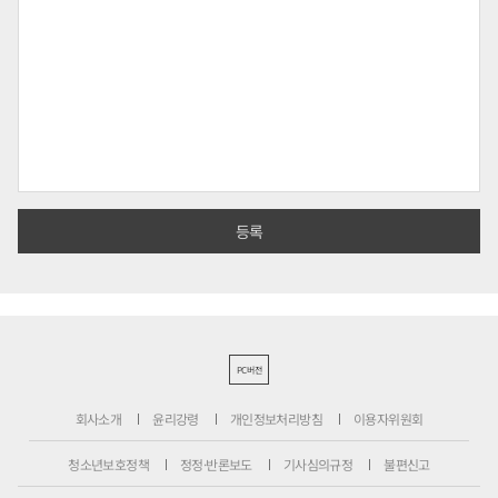
PC버전
회사소개
윤리강령
개인정보처리방침
이용자위원회
청소년보호정책
정정·반론보도
기사심의규정
불편신고